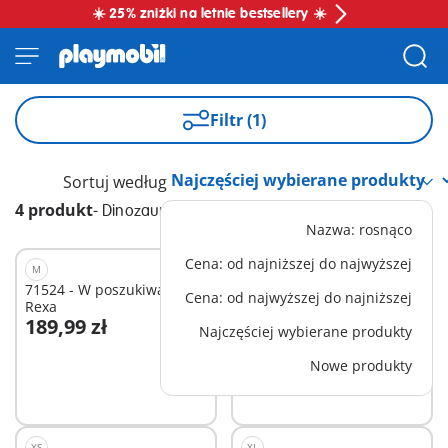
☀️ 25% zniżki na letnie bestsellery ☀️
Filtr (1)
Sortuj według
4 produkt
-
Dinozaury i smoki
Nazwa: rosnąco
Cena: od najniższej do najwyższej
M
M
71524 - W poszukiwaniu T-
71821 - Triceratopsy
Cena: od najwyższej do najniższej
Rexa
189,99 zł
164,99 zł
Najczęściej wybierane produkty
Dodaj do koszyka
Dodaj do koszyka
Nowe produkty
XS
XL