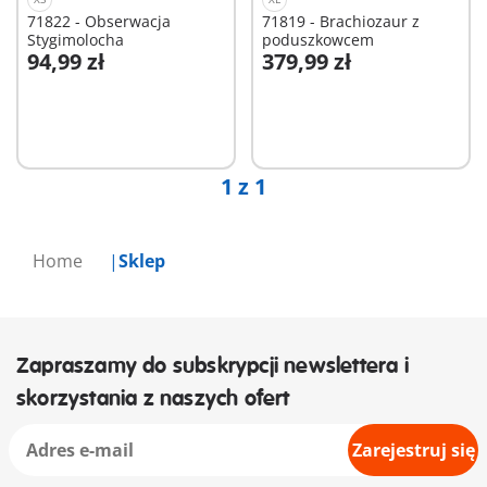
71822 - Obserwacja
71819 - Brachiozaur z
Stygimolocha
poduszkowcem
94,99 zł
379,99 zł
Dodaj do koszyka
Dodaj do koszyka
1 z 1
Home
Sklep
Zapraszamy do subskrypcji newslettera i
skorzystania z naszych ofert
Zarejestruj się