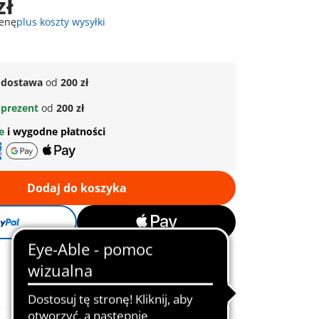
zł
cenę
plus koszty wysyłki
dostawa
od
200 zł
prezent
od
200 zł
ne
i wygodne płatności
Dodaj do koszyka