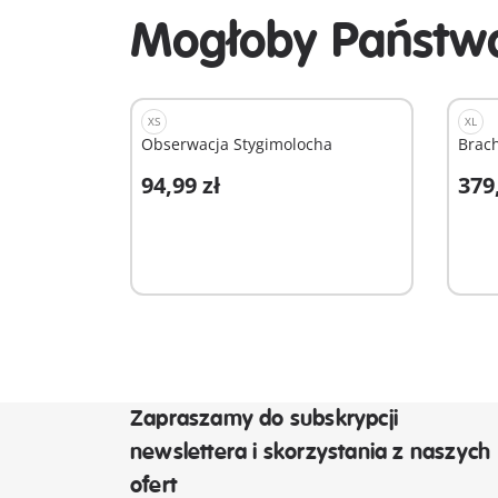
Mogłoby Państwa
XS
XL
Obserwacja Stygimolocha
Brac
94,99 zł
379
Dodaj do koszyka
D
Zapraszamy do subskrypcji
newslettera i skorzystania z naszych
ofert