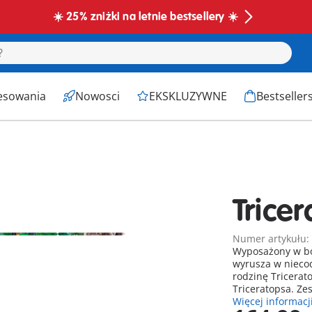
☀️ 25% zniżki na letnie bestsellery ☀️
esowania
Nowosci
EKSKLUZYWNE
Bestseller
Trice
Numer artykułu:
Wyposażony w bo
wyrusza w nieco
rodzinę Tricerat
Triceratopsa. Ze
Więcej informacj