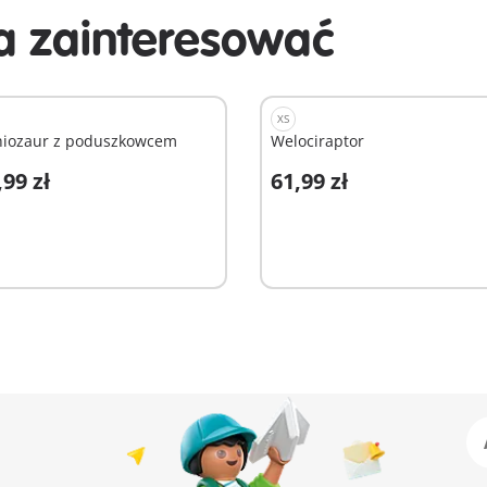
 zainteresować
XS
hiozaur z poduszkowcem
Welociraptor
,99 zł
61,99 zł
odaj do koszyka
Dodaj do koszyka