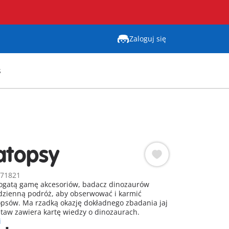
Zaloguj się
s
ratopsy
 71821
gatą gamę akcesoriów, badacz dinozaurów
dzienną podróż, aby obserwować i karmić
opsów. Ma rzadką okazję dokładnego zbadania jaj
staw zawiera kartę wiedzy o dinozaurach.
i