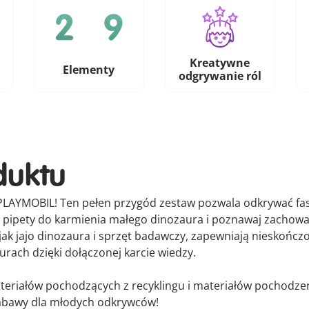
Kreatywne
Elementy
odgrywanie ról
duktu
ów PLAYMOBIL! Ten pełen przygód zestaw pozwala odkrywać 
pipety do karmienia małego dinozaura i poznawaj zachowani
e jak jajo dinozaura i sprzęt badawczy, zapewniają nieskończ
rach dzięki dołączonej karcie wiedzy.
eriałów pochodzących z recyklingu i materiałów pochodze
zabawy dla młodych odkrywców!