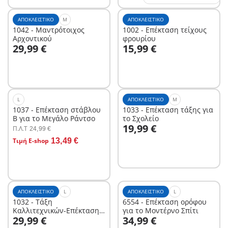
ΑΠΟΚΛΕΙΣΤΙΚΌ
M
ΑΠΟΚΛΕΙΣΤΙΚΌ
1042 - Μαντρότοιχος
1002 - Επέκταση τείχους
Αρχοντικού
φρουρίου
Στο καλάθι
Στο καλάθι
29,99 €
15,99 €
L
ΑΠΟΚΛΕΙΣΤΙΚΌ
M
1037 - Επέκταση στάβλου
1033 - Επέκταση τάξης για
Β για το Μεγάλο Ράντσο
το Σχολείο
Στο καλάθι
19,99 €
Π.Λ.T
24,99 €
Στο καλάθι
Τιμή E-shop
13,49 €
ΑΠΟΚΛΕΙΣΤΙΚΌ
L
ΑΠΟΚΛΕΙΣΤΙΚΌ
L
1032 - Τάξη
6554 - Επέκταση ορόφου
Καλλιτεχνικών-Επέκταση
για το Μοντέρνο Σπίτι
Στο καλάθι
Στο καλάθι
29,99 €
34,99 €
για το Σχολείο