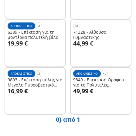
ΑΠΟΚΛΕΙΣΤΙΚΌ
M
M
6389 - Επέκταση για τη
71328 - Αίθουσα
μοντέρνα πολυτελή βίλα
Γυμναστικής
Στο καλάθι
Στο καλάθι
19,99 €
44,99 €
ΑΠΟΚΛΕΙΣΤΙΚΌ
XS
ΑΠΟΚΛΕΙΣΤΙΚΌ
XL
9803 - Επέκταση πύλης για
9849 - Επέκταση Ορόφου
Μεγάλο Πυροσβεστικό
για το Πολυτελές
Στο καλάθι
Στο καλάθι
16,99 €
49,99 €
Σταθμό (9462)
Κουκλόσπιτο
0} από 1