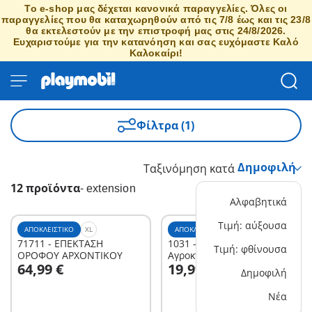
Το e-shop μας δέχεται κανονικά παραγγελίες. Όλες οι
παραγγελίες που θα καταχωρηθούν από τις 7/8 έως και τις 23/8
θα εκτελεστούν με την επιστροφή μας στις 24/8/2026.
Ευχαριστούμε για την κατανόηση και σας ευχόμαστε Καλό
Καλοκαίρι!
Φίλτρα (1)
Ταξινόμηση κατά
12 προϊόντα
-
extension
Αλφαβητικά
Τιμή: αύξουσα
ΑΠΟΚΛΕΙΣΤΙΚΌ
XL
ΑΠΟΚΛΕΙΣΤΙΚΌ
M
71711 - ΕΠΕΚΤΑΣΗ
1031 - Επέκταση
Τιμή: φθίνουσα
ΟΡΟΦΟΥ ΑΡΧΟΝΤΙΚΟΥ
Αγροκτήματος
Στο καλάθι
Στο καλάθι
64,99 €
19,99 €
Δημοφιλή
Νέα