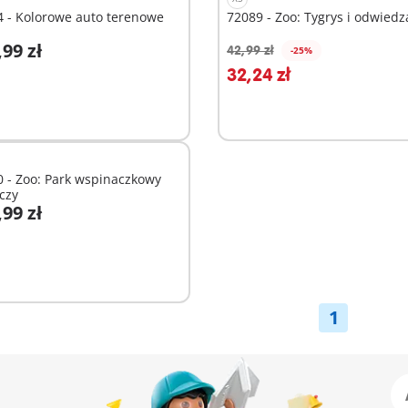
 - Kolorowe auto terenowe
72089 - Zoo: Tygrys i odwiedz
,99 zł
42,99 zł
-25%
odaj do koszyka
Dodaj do koszyka
32,24 zł
 - Zoo: Park wspinaczkowy
czy
,99 zł
ostępne
1