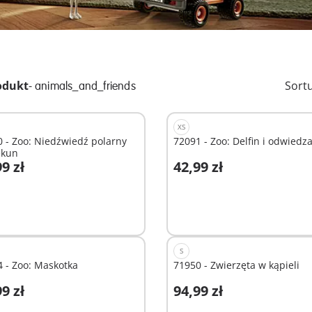
odukt
-
Sort
animals_and_friends
XS
 - Zoo: Niedźwiedź polarny
72091 - Zoo: Delfin i odwiedz
ekun
9 zł
42,99 zł
odaj do koszyka
Dodaj do koszyka
S
 - Zoo: Maskotka
71950 - Zwierzęta w kąpieli
9 zł
94,99 zł
odaj do koszyka
Dodaj do koszyka