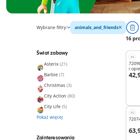
Wybrane filtry:
animals_and_friends
16 pr
Świat zabawy
XS
72090
Asterix
(21)
i opi
42,9
Barbie
(7)
D
Christmas
(3)
City Action
(80)
City Life
(5)
XS
Pokaż więcej
72074
63,9
D
Zainteresowania