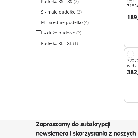
Pudełko XS - XS
(7)
71854
S - małe pudełko
(2)
189
D
M - średnie pudełko
(4)
L - duże pudełko
(2)
Pudełko XL - XL
(1)
L
72070
w dzi
382
Nied
Zapraszamy do subskrypcji
newslettera i skorzystania z naszych