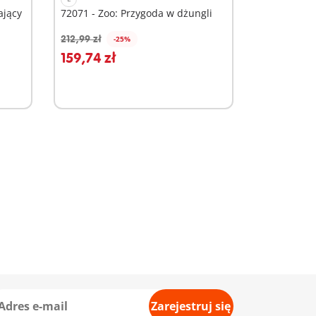
ający
72071 - Zoo: Przygoda w dżungli
212,99 zł
-25%
Dodaj do koszyka
159,74 zł
Zarejestruj się