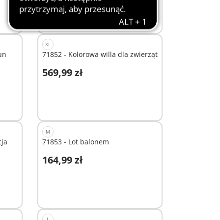
XL
un
71852 - Kolorowa willa dla zwierząt
569,99 zł
Dodaj do koszyka
M
cja
71853 - Lot balonem
164,99 zł
Dodaj do koszyka
L