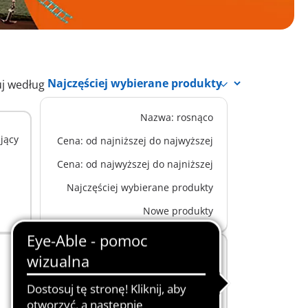
uj według
Nazwa: rosnąco
XS
ający
71951 - Wycieczka lokomotywą
Cena: od najniższej do najwyższej
Cena: od najwyższej do najniższej
47,99 zł
-25%
Dodaj do koszyka
35,99 zł
Najczęściej wybierane produkty
Nowe produkty
S
72072 - Zoo: Opiekun zwierząt
z pojazdem
127,99 zł
Dodaj do koszyka