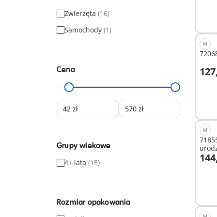
Zwierzęta
(16)
Samochody
(1)
M
72068
Cena
127
D
M
71855
Grupy wiekowe
urod
144
4+ lata
(15)
D
Rozmiar opakowania
M