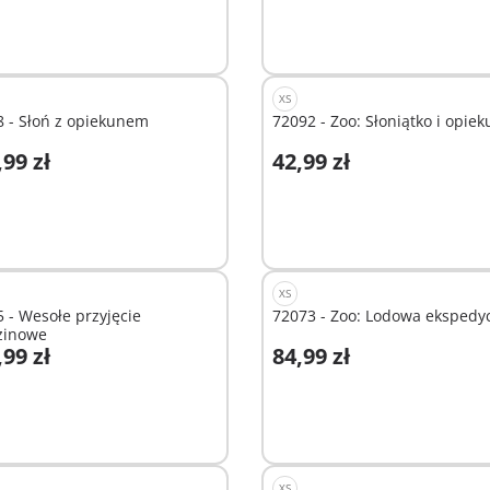
XS
 - Słoń z opiekunem
72092 - Zoo: Słoniątko i opiek
,99 zł
42,99 zł
odaj do koszyka
Dodaj do koszyka
XS
 - Wesołe przyjęcie
72073 - Zoo: Lodowa ekspedy
zinowe
,99 zł
84,99 zł
odaj do koszyka
Dodaj do koszyka
XS