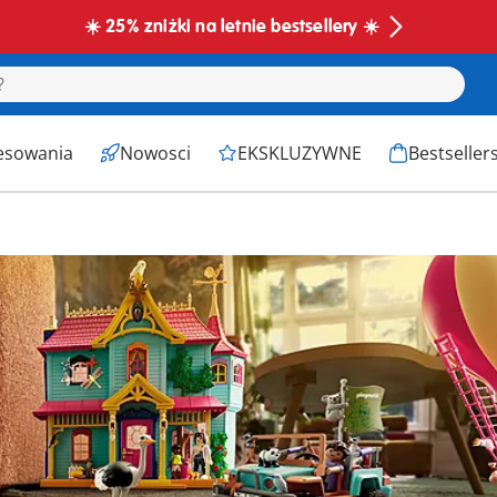
☀️ 25% zniżki na letnie bestsellery ☀️
esowania
Nowosci
EKSKLUZYWNE
Bestseller