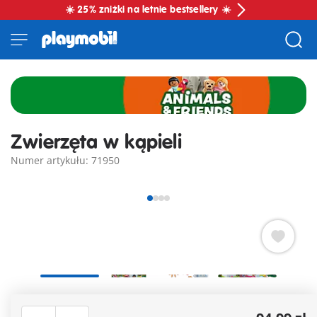
☀️ 25% zniżki na letnie bestsellery ☀️
Zwierzęta w kąpieli
Numer artykułu: 71950
Pora na kąpiel w świecie Animals & Friends! Uroczy
hipopotamek cieszy się ciepłą wodą w wannie, a jego grzbiet