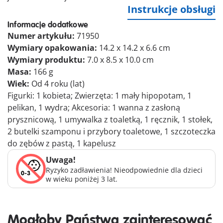
Instrukcje obsługi
Informacje dodatkowe
Numer artykułu:
71950
Wymiary opakowania:
14.2 x 14.2 x 6.6 cm
Wymiary produktu:
7.0 x 8.5 x 10.0 cm
Masa:
166 g
Wiek:
Od 4 roku (lat)
Figurki: 1 kobieta; Zwierzęta: 1 mały hipopotam, 1
pelikan, 1 wydra; Akcesoria: 1 wanna z zasłoną
prysznicową, 1 umywalka z toaletką, 1 ręcznik, 1 stołek,
2 butelki szamponu i przybory toaletowe, 1 szczoteczka
do zębów z pastą, 1 kapelusz
Uwaga!
Ryzyko zadławienia! Nieodpowiednie dla dzieci
w wieku poniżej 3 lat.
Mogłoby Państwa zainteresować