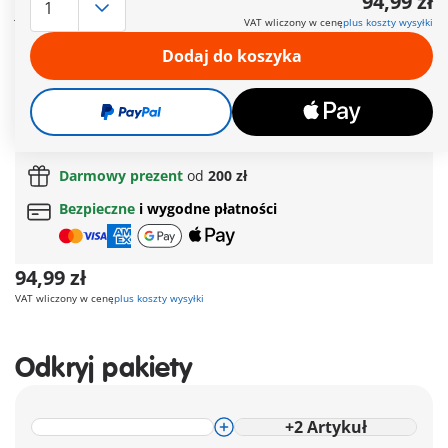
94,99 zł
jest dokładnie szczotkowany przez kochającego zwierzęta
VAT wliczony w cenę
plus koszty wysyłki
przyjaciela. Mała wydra i pelikan z niecierpliwością czekają na
swoją kolej. Zestaw zawiera wiele akcesoriów, takich jak
Dodaj do koszyka
szampon, mydło, szczotki i ręcznik. Idealne uzupełnienie
kolorowej willi - wewnątrz lub na zewnątrz.
Więcej informacji
Darmowa dostawa
od
200 zł
Darmowy prezent
od
200 zł
Bezpieczne
i wygodne płatności
94,99 zł
VAT wliczony w cenę
plus koszty wysyłki
Odkryj pakiety
+
2
Artykuł