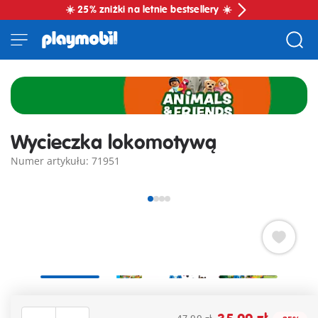
☀️ 25% zniżki na letnie bestsellery ☀️
Wycieczka lokomotywą
Numer artykułu: 71951
Ciuf ciuf!!! Nasz mały konduktor panuje nad sytuacją - zabawa
jest najważniejsza! Zabawna lokomotywa z kolorowymi