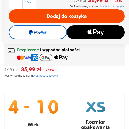
35,99 zł
47,99 zł
-25%
wagonikami, w których każde zwierzątko znalazło swoje
VAT wliczony w cenę
plus koszty wysyłki
miejsce, wyrusza w podróż i przemierza cały nowy świat
Animals & Friends.
Dodaj do koszyka
Więcej informacji
Darmowa dostawa
od
200 zł
Darmowy prezent
od
200 zł
Bezpieczne
i wygodne płatności
35,99 zł
47,99 zł
-25%
VAT wliczony w cenę
plus koszty wysyłki
Rozmiar
Wiek
opakowania