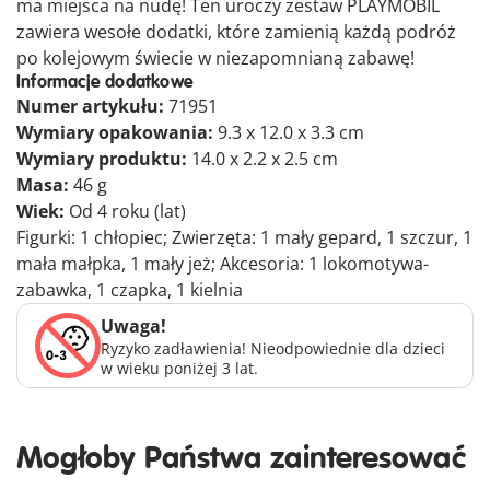
ma miejsca na nudę! Ten uroczy zestaw PLAYMOBIL
zawiera wesołe dodatki, które zamienią każdą podróż
po kolejowym świecie w niezapomnianą zabawę!
Informacje dodatkowe
Numer artykułu:
71951
Wymiary opakowania:
9.3 x 12.0 x 3.3 cm
Wymiary produktu:
14.0 x 2.2 x 2.5 cm
Masa:
46 g
Wiek:
Od 4 roku (lat)
Figurki: 1 chłopiec; Zwierzęta: 1 mały gepard, 1 szczur, 1
mała małpka, 1 mały jeż; Akcesoria: 1 lokomotywa-
zabawka, 1 czapka, 1 kielnia
Uwaga!
Ryzyko zadławienia! Nieodpowiednie dla dzieci
w wieku poniżej 3 lat.
Mogłoby Państwa zainteresować