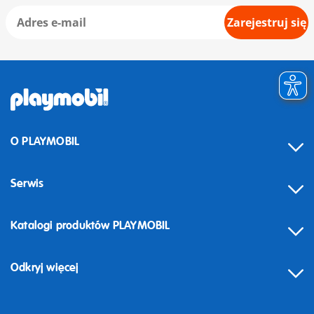
Zarejestruj się
O PLAYMOBIL
Serwis
Katalogi produktów PLAYMOBIL
Odkryj więcej
Odstąpienie od umowy