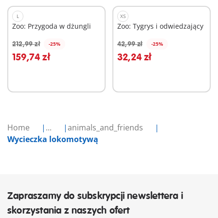
L
XS
Zoo: Przygoda w dżungli
Zoo: Tygrys i odwiedzający
212,99 zł
42,99 zł
-25%
-25%
Dodaj do koszyka
Dodaj do koszyka
159,74 zł
32,24 zł
Home
...
animals_and_friends
Wycieczka lokomotywą
Zapraszamy do subskrypcji newslettera i
skorzystania z naszych ofert