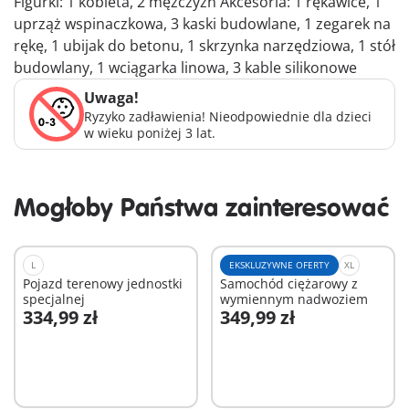
Figurki: 1 kobieta, 2 mężczyzn Akcesoria: 1 rękawice, 1
uprząż wspinaczkowa, 3 kaski budowlane, 1 zegarek na
rękę, 1 ubijak do betonu, 1 skrzynka narzędziowa, 1 stół
budowlany, 1 wciągarka linowa, 3 kable silikonowe
Uwaga!
Ryzyko zadławienia! Nieodpowiednie dla dzieci
w wieku poniżej 3 lat.
Mogłoby Państwa zainteresować
L
EKSKLUZYWNE OFERTY
XL
Pojazd terenowy jednostki
Samochód ciężarowy z
specjalnej
wymiennym nadwoziem
334,99 zł
349,99 zł
Dodaj do koszyka
Dodaj do koszyka