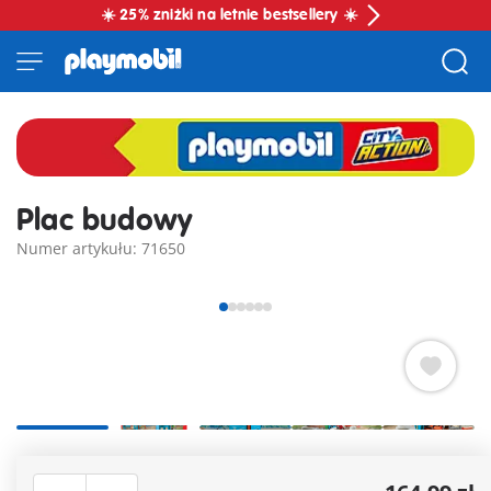
☀️ 25% zniżki na letnie bestsellery ☀️
Plac budowy
Numer artykułu: 71650
Pora wybrać się do pracy: plac budowy PLAYMOBIL z
podstawą, elementami ściennymi, mocowaniem dachu z