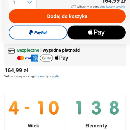
164,99 zł
dźwigiem, a także trzema figurkami PLAYMOBIL i wieloma
VAT wliczony w cenę
plus koszty wysyłki
innymi ciekawymi dodatkami do wspaniałej zabawy w
budowanie!
Dodaj do koszyka
Więcej informacji
Darmowa dostawa
od
200 zł
Darmowy prezent
od
200 zł
Bezpieczne
i wygodne płatności
164,99 zł
VAT wliczony w cenę
plus koszty wysyłki
Wiek
Elementy