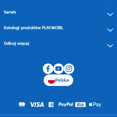
Serwis
Katalogi produktów PLAYMOBIL
Odkryj więcej
Odstąpienie od umowy
Polska