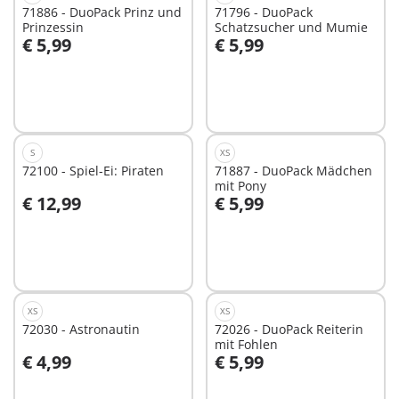
71886 - DuoPack Prinz und
71796 - DuoPack
Prinzessin
Schatzsucher und Mumie
€ 5,99
€ 5,99
In den Warenkorb
In den Warenkorb
S
XS
72100 - Spiel-Ei: Piraten
71887 - DuoPack Mädchen
mit Pony
€ 12,99
€ 5,99
In den Warenkorb
In den Warenkorb
XS
XS
72030 - Astronautin
72026 - DuoPack Reiterin
mit Fohlen
€ 4,99
€ 5,99
In den Warenkorb
In den Warenkorb