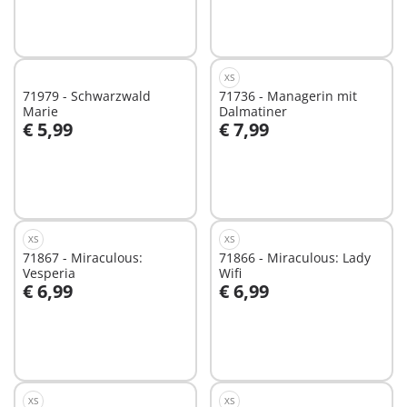
Nicht
verfügbar
XS
71979 - Schwarzwald
71736 - Managerin mit
Marie
Dalmatiner
€ 5,99
€ 7,99
In den Warenkorb
In den Warenkorb
XS
XS
71867 - Miraculous:
71866 - Miraculous: Lady
Vesperia
Wifi
€ 6,99
€ 6,99
In den Warenkorb
In den Warenkorb
XS
XS