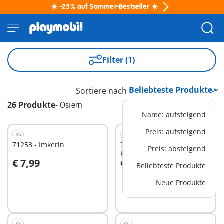
☀️ -25% auf Sommer-Bestseller ☀️
Filter (1)
Sortiere nach
26 Produkte
-
Ostern
Name: aufsteigend
Preis: aufsteigend
XS
XS
71253 - Imkerin
70878 - Krieger mit
Preis: absteigend
Panther
€ 7,99
€ 4,99
Beliebteste Produkte
In den Warenkorb
In den Warenkorb
Neue Produkte
XS
XS