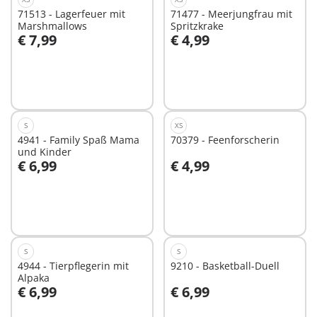
71513 - Lagerfeuer mit
71477 - Meerjungfrau mit
Marshmallows
Spritzkrake
€ 7,99
€ 4,99
In den Warenkorb
In den Warenkorb
S
XS
4941 - Family Spaß Mama
70379 - Feenforscherin
und Kinder
€ 6,99
€ 4,99
In den Warenkorb
In den Warenkorb
S
S
4944 - Tierpflegerin mit
9210 - Basketball-Duell
Alpaka
€ 6,99
€ 6,99
In den Warenkorb