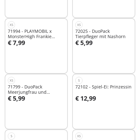
XS
XS
71994 - PLAYMOBIL x
72025 - DuoPack
MonsterHigh Frankie
Tierpfleger mit Nashorn
€ 7,99
€ 5,99
Stein™
In den Warenkorb
In den Warenkorb
XS
S
71799 - DuoPack
72102 - Spiel-Ei: Prinzessin
Meerjungfrau und
€ 5,99
€ 12,99
Meermann
In den Warenkorb
In den Warenkorb
S
XS