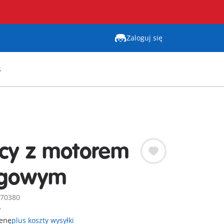
Zaloguj się
s
cy z motorem
igowym
 70380
ł
cenę
plus koszty wysyłki