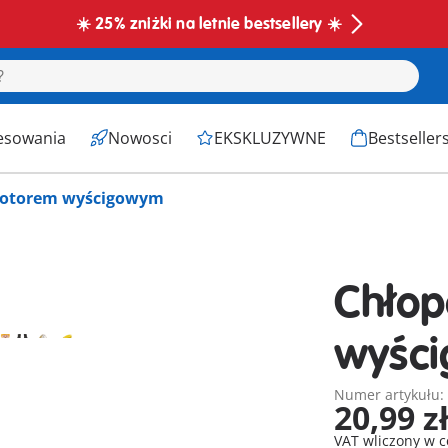
☀️ 25% zniżki na letnie bestsellery ☀️
esowania
Nowosci
EKSKLUZYWNE
Bestseller
motorem wyścigowym
Chłop
wyśc
Numer artykułu:
20,99 z
VAT wliczony w 