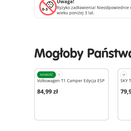
Uwaga!
Ryzyko zadławienia! Nieodpowiednie d
wieku poniżej 3 lat.
Mogłoby Państwa
NOWOŚĆ
S
M
Volkswagen T1 Camper Edycja ESP
SKY T
84,99 zł
79,9
Dodaj do koszyka
D