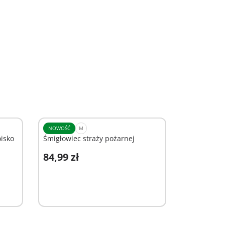
NOWOŚĆ
M
oisko
Śmigłowiec straży pożarnej
84,99 zł
Dodaj do koszyka