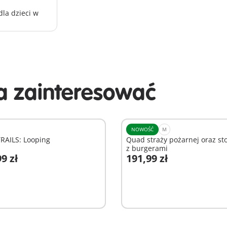
la dzieci w
 zainteresować
NOWOŚĆ
M
RAILS: Looping
Quad straży pożarnej oraz st
z burgerami
9 zł
191,99 zł
odaj do koszyka
Dodaj do koszyka