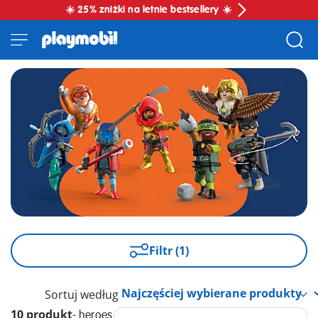
☀️ 25% zniżki na letnie bestsellery ☀️
Filtr (1)
Sortuj według
10 produkt
-
heroes