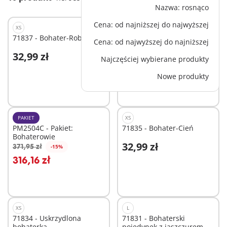
Nazwa: rosnąco
Cena: od najniższej do najwyższej
XS
PAKIET
71837 - Bohater-Robot
PM2504D - Pakiet:
Cena: od najwyższej do najniższej
Odkrycie kart
32,99 zł
624,97 zł
-15%
Najczęściej wybierane produkty
Dodaj do koszyka
Dodaj do koszyka
531,22 zł
Nowe produkty
PAKIET
XS
PM2504C - Pakiet:
71835 - Bohater-Cień
Bohaterowie
32,99 zł
371,95 zł
-15%
Dodaj do koszyka
Dodaj do koszyka
316,16 zł
XS
L
71834 - Uskrzydlona
71831 - Bohaterski
bohaterka
pojedynek z jaszczurem