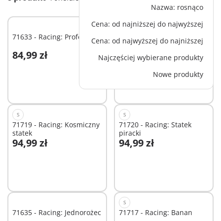
Nazwa: rosnąco
Cena: od najniższej do najwyższej
71633 - Racing: Profesor
71632 - Racing: Wrestler
Cena: od najwyższej do najniższej
84,99 zł
84,99 zł
Najczęściej wybierane produkty
Dodaj do koszyka
Dodaj do koszyka
Nowe produkty
S
S
71719 - Racing: Kosmiczny
71720 - Racing: Statek
statek
piracki
94,99 zł
94,99 zł
Dodaj do koszyka
Dodaj do koszyka
S
71635 - Racing: Jednorożec
71717 - Racing: Banan