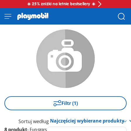
☀️ 25% zniżki na letnie bestsellery ☀️
Filtr (1)
Sortuj według
8 produkt
-
Funstars