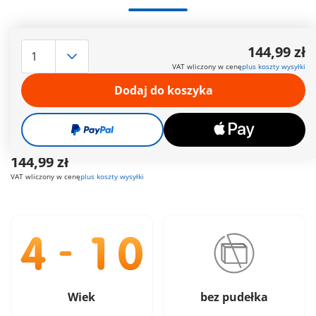
Czas dostawy obecnie od 6 do 8 dni roboczych
144,99 zł
Darmowa dostawa
od
200 zł
VAT wliczony w cenę
plus koszty wysyłki
Dodaj do koszyka
Darmowy prezent
od
200 zł
Bezpieczne
i wygodne płatności
144,99 zł
VAT wliczony w cenę
plus koszty wysyłki
Wiek
bez pudełka