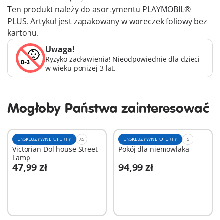
Ten produkt należy do asortymentu PLAYMOBIL®
PLUS. Artykuł jest zapakowany w woreczek foliowy bez
kartonu.
Uwaga!
Ryzyko zadławienia! Nieodpowiednie dla dzieci
w wieku poniżej 3 lat.
Mogłoby Państwa zainteresować
EKSKLUZYWNE OFERTY
XS
EKSKLUZYWNE OFERTY
S
Victorian Dollhouse Street
Pokój dla niemowlaka
Lamp
47,99 zł
94,99 zł
Dodaj do koszyka
Dodaj do koszyka