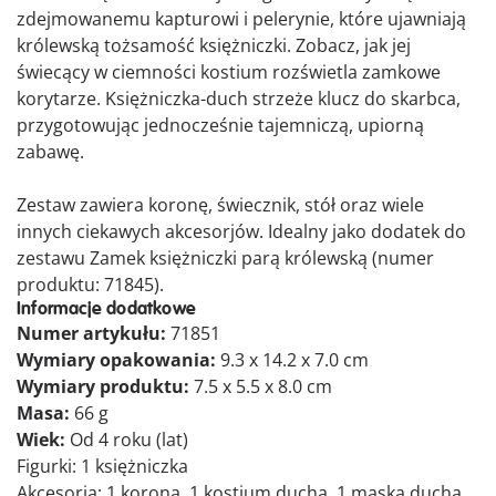
zdejmowanemu kapturowi i pelerynie, które ujawniają
królewską tożsamość księżniczki. Zobacz, jak jej
świecący w ciemności kostium rozświetla zamkowe
korytarze. Księżniczka-duch strzeże klucz do skarbca,
przygotowując jednocześnie tajemniczą, upiorną
zabawę.
Zestaw zawiera koronę, świecznik, stół oraz wiele
innych ciekawych akcesorjów. Idealny jako dodatek do
zestawu Zamek księżniczki parą królewską (numer
produktu: 71845).
Informacje dodatkowe
Numer artykułu:
71851
Wymiary opakowania:
9.3 x 14.2 x 7.0 cm
Wymiary produktu:
7.5 x 5.5 x 8.0 cm
Masa:
66 g
Wiek:
Od 4 roku (lat)
Figurki: 1 księżniczka
Akcesoria: 1 korona, 1 kostium ducha, 1 maska ducha,