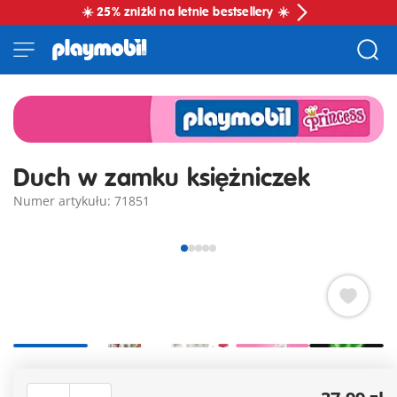
☀️ 25% zniżki na letnie bestsellery ☀️
Duch w zamku księżniczek
Numer artykułu: 71851
Uroczy duch w zamku jest w rzeczywistości księżniczką, która
strzeże klucza do komnaty skarbów i lubi zaskakiwać swoich