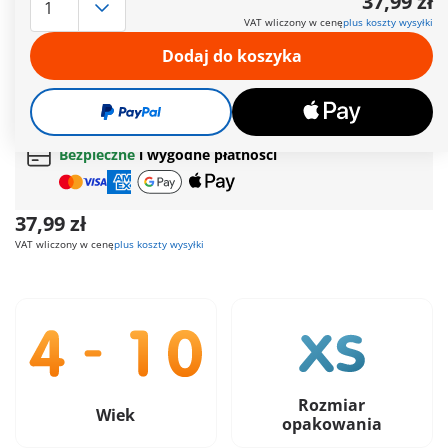
37,99 zł
królewskich przyjaciół psikusami. Kostium ducha świeci w
VAT wliczony w cenę
plus koszty wysyłki
ciemności.
Więcej informacji
Dodaj do koszyka
Darmowa dostawa
od
200 zł
Darmowy prezent
od
200 zł
Bezpieczne
i wygodne płatności
37,99 zł
VAT wliczony w cenę
plus koszty wysyłki
Rozmiar
Wiek
opakowania