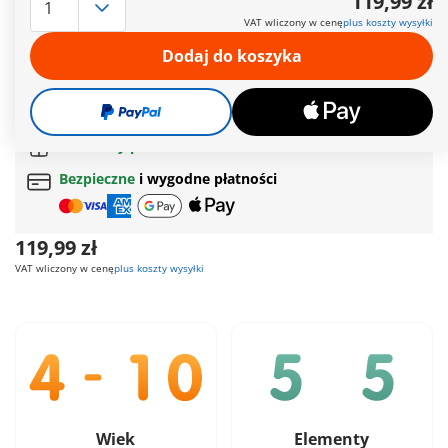
119,99 zł
prysznicem, wanną i mnóstwem akcesoriów do niekończącego
VAT wliczony w cenę
plus koszty wysyłki
się odgrywania ról.
Więcej informacji
Dodaj do koszyka
Czas dostawy obecnie od 6 do 8 dni roboczych
Darmowa dostawa
od
200 zł
Darmowy prezent
od
200 zł
Bezpieczne
i wygodne płatności
119,99 zł
VAT wliczony w cenę
plus koszty wysyłki
Wiek
Elementy