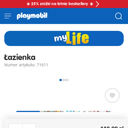
☀️ 25% zniżki na letnie bestsellery ☀️
Łazienka
Numer artykułu: 71611
Zabawa podczas kąpieli: łazienka PLAYMOBIL wykonana z
trwałych materiałów z dwiema figurkami PLAYMOBIL,