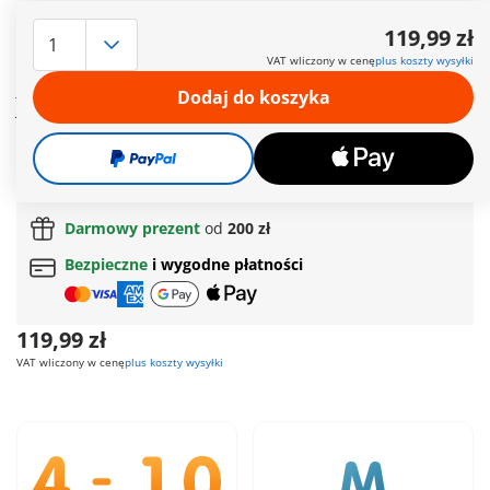
W magicznej stajni mama jednorożec i jej urocze źrebię
znajdują schronienie. Pod naturalnym baldachimem wróżka
119,99 zł
czule troszczy się o dwa jednorożce w ich bezpiecznym
VAT wliczony w cenę
plus koszty wysyłki
środowisku. W upalny letni dzień wróżka przynosi mamie
jednorożca wiadro wody na ochłodzenie, a jej mały pomocnik
Dodaj do koszyka
Joyling karmi źrebaka butelką mleka. Zostań częścią tej
magicznej historii i towarzysz wróżce w jej zadaniach!
Więcej informacji
Darmowa dostawa
od
200 zł
Darmowy prezent
od
200 zł
Bezpieczne
i wygodne płatności
119,99 zł
VAT wliczony w cenę
plus koszty wysyłki