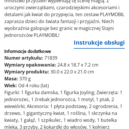
mnóstwo przytuleń wypełniają tę scenę magią. Z
uroczymi zwierzątkami, czarodziejskimi akcesoriami i
detalami jak kwiat do przypięcia, ten zestaw PLAYMOBIL
zaprasza dzieci do świata fantazji i przyjaźni. Niech
wyobraźnia galopuje bez granic w magicznej Stajni
Jednorożców PLAYMOBIL!
Instrukcje obsługi
Informacje dodatkowe
Numer artykułu:
71839
Wymiary opakowania:
24.8 x 18.7 x 7.2 cm
Wymiary produktu:
30.0 x 22.0 x 21.0 cm
Masa:
370 g
Wiek:
Od 4 roku (lat)
Figurki: 1 figurka damska, 1 figurka Joyling; Zwierzęta: 1
jednorożec, 1 źrebak jednorożca, 1 motyl, 1 ptak, 2
wiewiórki; Akcesoria: 1 płyta podstawy, 2 ogrodzenia, 1
drzewo, 1 gigantyczny kwiat, 1 roślina, 1 skrzynka na
kwiaty, 1 gałąź, 1 szpikulec, 1 wiadro wody, 1 butelka
mleka, 3 grzyby, 2 kokardki do włosów, 1 kołnierz