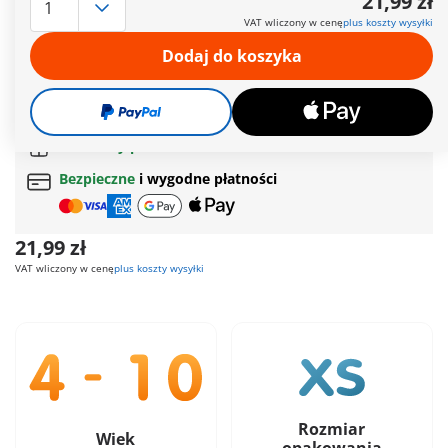
21,99 zł
kanister z olejem i pełną skrzynkę narzędziową potrafi
VAT wliczony w cenę
plus koszty wysyłki
naprawić każdy silnik!
Więcej informacji
Dodaj do koszyka
Czas dostawy obecnie od 6 do 8 dni roboczych
Darmowa dostawa
od
200 zł
Darmowy prezent
od
200 zł
Bezpieczne
i wygodne płatności
21,99 zł
VAT wliczony w cenę
plus koszty wysyłki
Rozmiar
Wiek