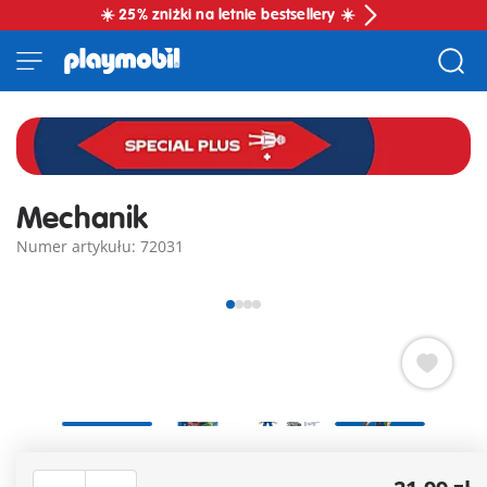
☀️ 25% zniżki na letnie bestsellery ☀️
Mechanik
Numer artykułu: 72031
PLAYMOBIL Special Plus Mechanik. Mechanik jest gotowy do
wykonania następnego zlecenia! Wyposażony w klucz,