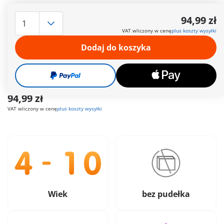
Czas dostawy obecnie od 6 do 8 dni roboczych
94,99 zł
Darmowa dostawa
od
200 zł
VAT wliczony w cenę
plus koszty wysyłki
Dodaj do koszyka
Darmowy prezent
od
200 zł
Bezpieczne
i wygodne płatności
94,99 zł
VAT wliczony w cenę
plus koszty wysyłki
Wiek
bez pudełka