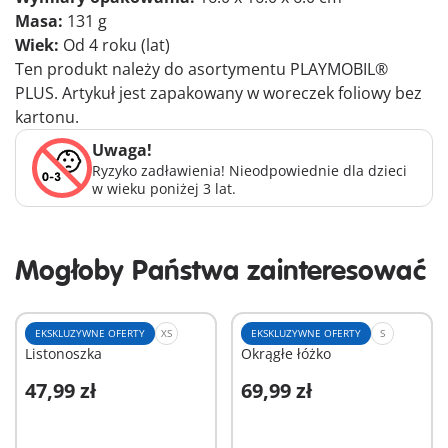
Masa:
131 g
Wiek:
Od 4 roku (lat)
Ten produkt należy do asortymentu PLAYMOBIL®
PLUS. Artykuł jest zapakowany w woreczek foliowy bez
kartonu.
Uwaga!
Ryzyko zadławienia! Nieodpowiednie dla dzieci
w wieku poniżej 3 lat.
Mogłoby Państwa zainteresować
EKSKLUZYWNE OFERTY
XS
EKSKLUZYWNE OFERTY
S
Listonoszka
Okrągłe łóżko
47,99 zł
69,99 zł
Dodaj do koszyka
Dodaj do koszyka