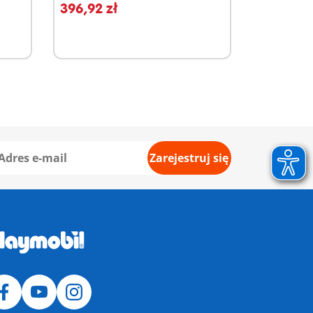
396,92 zł
Zarejestruj się