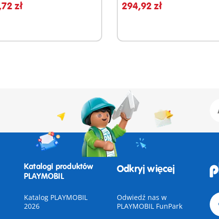
72 zł
294,92 zł
Katalogi produktów
Odkryj więcej
PLAYMOBIL
Katalog PLAYMOBIL
Odwiedź nas w
2026
PLAYMOBIL FunPark