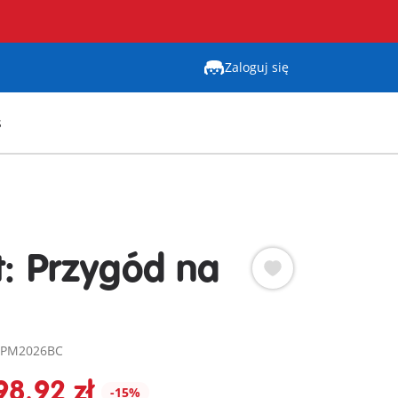
Zaloguj się
s
t: Przygód na
: PM2026BC
98,92 zł
-15%