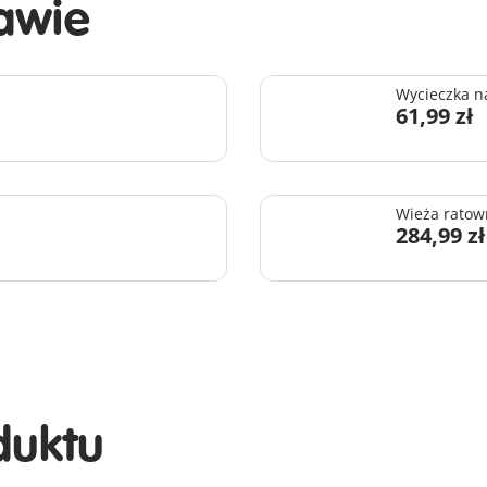
awie
Wycieczka n
61,99 zł
Wieża ratow
284,99 zł
duktu