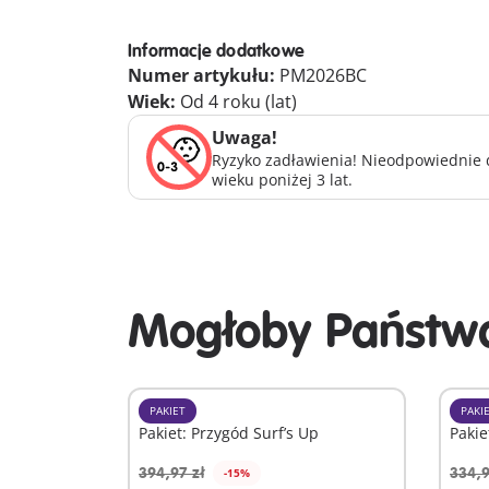
Informacje dodatkowe
Numer artykułu:
PM2026BC
Wiek:
Od 4 roku (lat)
Uwaga!
Ryzyko zadławienia! Nieodpowiednie d
wieku poniżej 3 lat.
Mogłoby Państwa
PAKIET
PAKI
Pakiet: Przygód Surf’s Up
Pakie
394,97 zł
334,9
-15%
Dodaj do koszyka
D