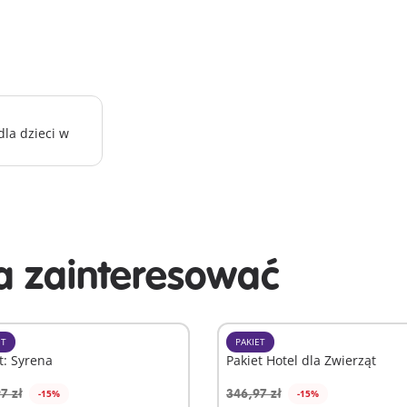
la dzieci w
 zainteresować
ET
PAKIET
t: Syrena
Pakiet Hotel dla Zwierząt
7 zł
346,97 zł
-15%
-15%
odaj do koszyka
Dodaj do koszyka