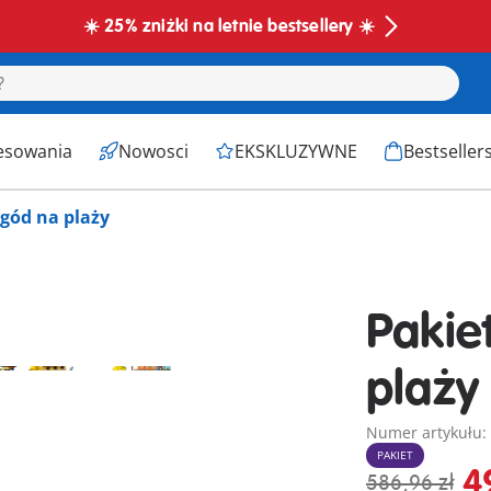
☀️ 25% zniżki na letnie bestsellery ☀️
esowania
Nowosci
EKSKLUZYWNE
Bestseller
ygód na plaży
Pakie
plaży
Numer artykułu
PAKIET
4
586,96 zł