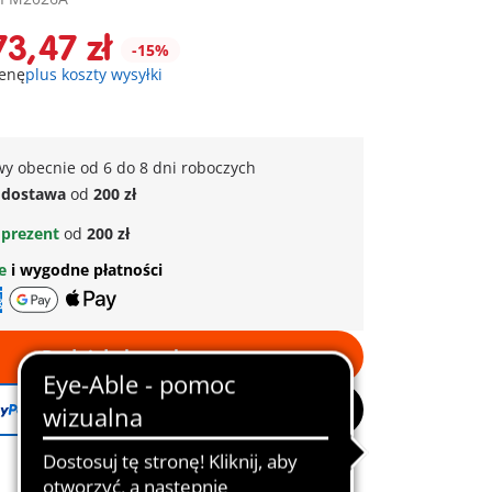
73,47 zł
-15%
cenę
plus koszty wysyłki
y obecnie od 6 do 8 dni roboczych
dostawa
od
200 zł
prezent
od
200 zł
ne
i wygodne płatności
Dodaj do koszyka