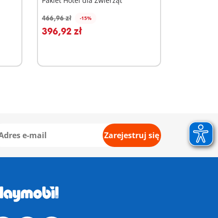
Pakiet Hotel dla Zwierząt
466,96 zł
-15%
Dodaj do koszyka
396,92 zł
Zarejestruj się