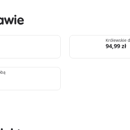
awie
Królewskie d
94,99 zł
obą