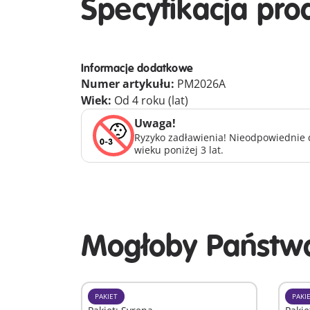
Specyfikacja pro
Informacje dodatkowe
Numer artykułu:
PM2026A
Wiek:
Od 4 roku (lat)
Uwaga!
Ryzyko zadławienia! Nieodpowiednie d
wieku poniżej 3 lat.
Mogłoby Państwa
PAKIET
PAKI