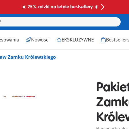
☀️ 25% zniżki na letnie bestsellery ☀️
esowania
Nowosci
EKSKLUZYWNE
Bestseller
staw Zamku Królewskiego
Pakie
Zamk
Króle
Numer artykułu