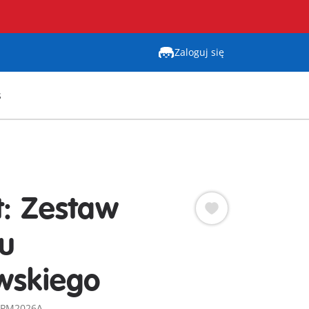
Zaloguj się
s
t: Zestaw
u
wskiego
: PM2026A