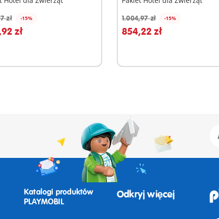
t Hotel dla Zwierząt
Pakiet Hotel dla Zwierząt
7 zł
1.004,97 zł
-15%
-15%
odaj do koszyka
Dodaj do koszyka
92 zł
854,22 zł
Katalogi produktów
Odkryj więcej
PLAYMOBIL