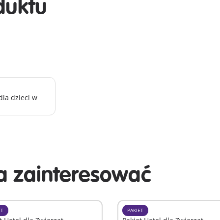
duktu
la dzieci w
 zainteresować
ET
PAKIET