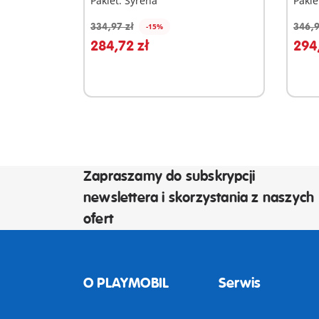
Pakiet: Syrena
Pakie
334,97 zł
346,9
-15%
Dodaj do koszyka
D
284,72 zł
294,
Zapraszamy do subskrypcji
newslettera i skorzystania z naszych
ofert
O PLAYMOBIL
Serwis