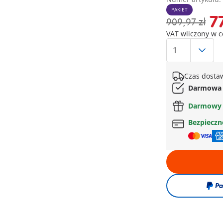
PAKIET
7
909,97 zł
VAT wliczony w 
Czas dostaw
Darmowa 
Darmowy 
Bezpiecz