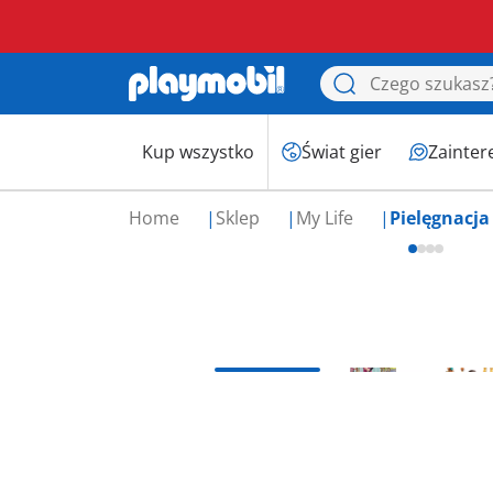
Kup wszystko
Świat gier
Zainter
Home
Sklep
My Life
Pielęgnacj