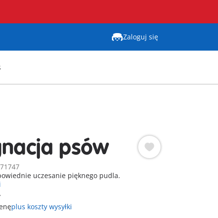
Zaloguj się
s
gnacja psów
 71747
powiednie uczesanie pięknego pudla.
i
ł
cenę
plus koszty wysyłki