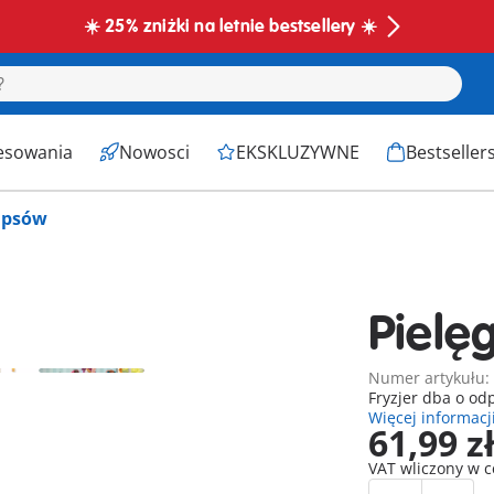
☀️ 25% zniżki na letnie bestsellery ☀️
esowania
Nowosci
EKSKLUZYWNE
Bestseller
a psów
Pielę
Numer artykułu:
Fryzjer dba o od
Więcej informacj
61,99 z
VAT wliczony w 