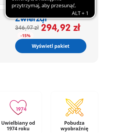
Pakiet Hotel dla
Zwierząt
294,92 zł
346,97 zł
-15%
Wyświetl pakiet
Uwielbiany od
Pobudza
1974 roku
wyobraźnię