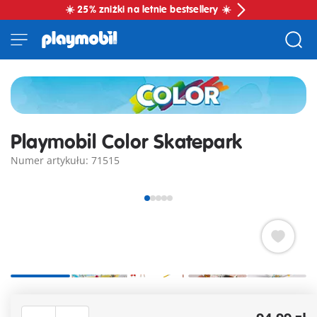
☀️ 25% zniżki na letnie bestsellery ☀️
Playmobil Color Skatepark
Numer artykułu: 71515
Wprowadź kolory do zabawy dzięki ciekawemu zestawowi
PLAYMOBIL Color Skatepark. Kreatywna zabawa połączona z