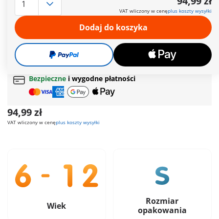
94,99 zł
kolorowaniem i możliwością zmywania.
VAT wliczony w cenę
plus koszty wysyłki
Więcej informacji
Dodaj do koszyka
Czas dostawy obecnie od 6 do 8 dni roboczych
Darmowa dostawa
od
200 zł
Darmowy prezent
od
200 zł
Bezpieczne
i wygodne płatności
94,99 zł
VAT wliczony w cenę
plus koszty wysyłki
Rozmiar
Wiek
opakowania