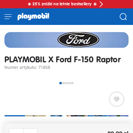
☀️ 25% zniżki na letnie bestsellery ☀️
PLAYMOBIL X Ford F-150 Raptor
Numer artykułu: 71858
Asortyment samochodów Playmobil zostaje uzupełniony w
2025 roku! Przygotuj się na odkrycie najnowszej i