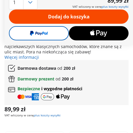
89,99 zł
najciekawszej kolekcji samochodów Playmobil, w której
VAT wliczony w cenę
plus koszty wysyłki
kultowe pojazdy łaczą się zabawnymi innowacjami.
Przedstawiamy kolekcjonerską serię Playmobil, obejmującą
Dodaj do koszyka
legendarne modele, takie jak Ferrari 250 GTO, Porsche
Carrera GT, Ford F-150 Raptor i Volkswagen T1 Camper! Każdy
szczegółowo zaprojektowany pojazd wraz ze stylowym
kierowcą przyciąga wzrok i jest gotowy do wyruszenia w
drogę. Nadszedł czas, aby stworzyć własną kolekcję
najciekawszych klasycznych samochodów, które znane są z
ulic miast. Pora na niekończąca się zabawę!
Więcej informacji
Darmowa dostawa
od
200 zł
Darmowy prezent
od
200 zł
Bezpieczne
i wygodne płatności
89,99 zł
VAT wliczony w cenę
plus koszty wysyłki