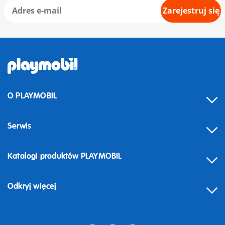
Zarejestruj się
O PLAYMOBIL
Serwis
Katalogi produktów PLAYMOBIL
Odkryj więcej
Odstąpienie od umowy