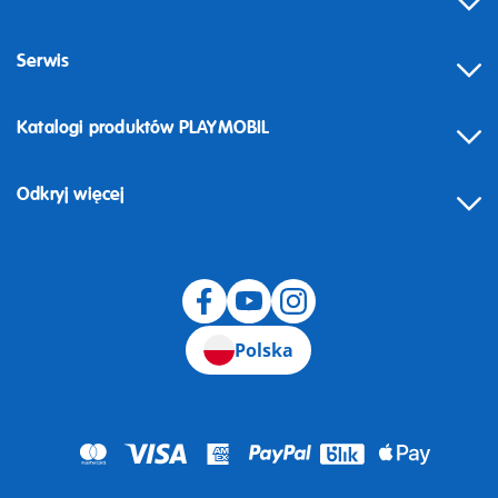
Serwis
Katalogi produktów PLAYMOBIL
Odkryj więcej
Odstąpienie od umowy
Polska