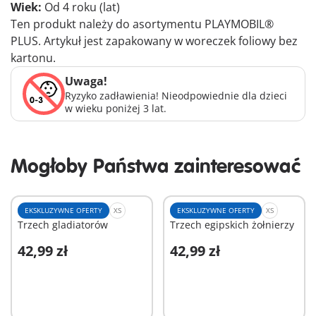
Wiek:
Od 4 roku (lat)
Ten produkt należy do asortymentu PLAYMOBIL®
PLUS. Artykuł jest zapakowany w woreczek foliowy bez
kartonu.
Uwaga!
Ryzyko zadławienia! Nieodpowiednie dla dzieci
w wieku poniżej 3 lat.
Mogłoby Państwa zainteresować
EKSKLUZYWNE OFERTY
XS
EKSKLUZYWNE OFERTY
XS
Trzech gladiatorów
Trzech egipskich żołnierzy
42,99 zł
42,99 zł
Dodaj do koszyka
Dodaj do koszyka