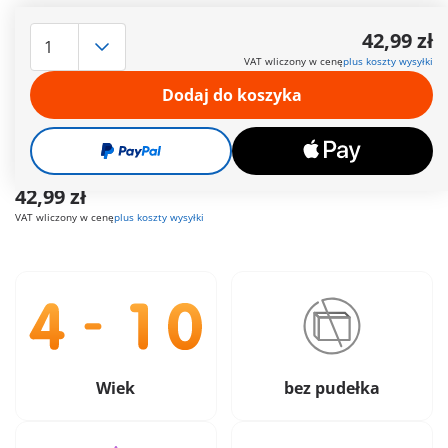
Czas dostawy obecnie od 6 do 8 dni roboczych
42,99 zł
Darmowa dostawa
od
200 zł
VAT wliczony w cenę
plus koszty wysyłki
Dodaj do koszyka
Darmowy prezent
od
200 zł
Bezpieczne
i wygodne płatności
42,99 zł
VAT wliczony w cenę
plus koszty wysyłki
Wiek
bez pudełka