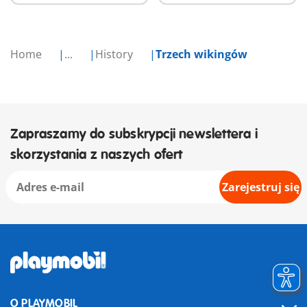
Home
...
History
Trzech wikingów
Zapraszamy do subskrypcji newslettera i
skorzystania z naszych ofert
Zarejestruj się
O PLAYMOBIL