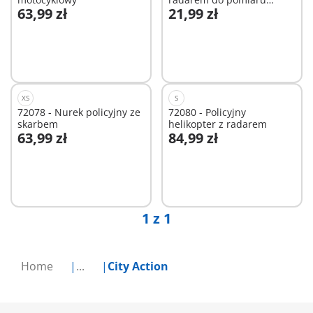
63,99 zł
21,99 zł
prędkości
Dodaj do koszyka
Dodaj do koszyka
XS
S
72078 - Nurek policyjny ze
72080 - Policyjny
skarbem
helikopter z radarem
63,99 zł
84,99 zł
Dodaj do koszyka
Niedostępne
1 z 1
Home
...
City Action