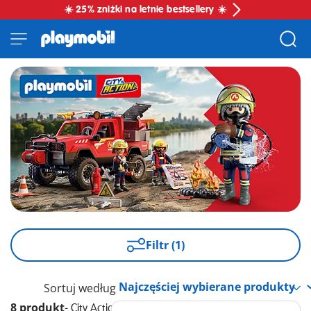
☀️ 25% zniżki na letnie bestsellery ☀️
Filtr (1)
Sortuj według
8 produkt
-
City Action