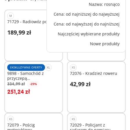
Nazwa: rosnąco
Cena: od najniższej do najwyższej
M
L
71729 - Radiowóz policyjny
71144 - Pojazd terenowy
Cena: od najwyższej do najniższej
jednostki specjalnej
189,99 zł
334,99 zł
Najczęściej wybierane produkty
Dodaj do koszyka
Dodaj do koszyka
Nowe produkty
EKSKLUZYWNE OFERTY
XL
XS
9898 - Samochód z
72076 - Kradzież roweru
przyczepą
42,99 zł
niskopodwoziową
334,99 zł
-25%
Dodaj do koszyka
Dodaj do koszyka
251,24 zł
XS
XS
72079 - Pościg
72029 - Policjant z
motocyklowy
radarem do pomiaru