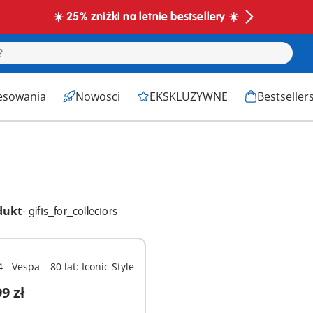
☀️ 25% zniżki na letnie bestsellery ☀️
esowania
Nowosci
EKSKLUZYWNE
Bestseller
dukt
-
gifts_for_collectors
 - Vespa – 80 lat: Iconic Style
9 zł