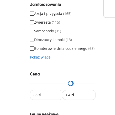
Zainteresowania
Nied
Akcja i przygoda
(165)
Zwierzęta
(115)
Samochody
(31)
Dinozaury i smoki
(13)
Bohaterowie dnia codziennego
(68)
Pokaż więcej
Cena
Grupy wiekowe