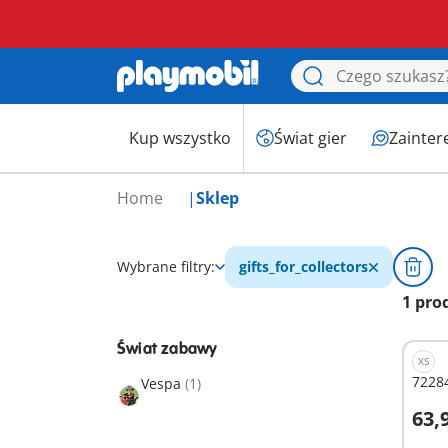
Kup wszystko
Świat gier
Zainter
Home
Sklep
Wybrane filtry:
gifts_for_collectors
1 pro
Świat zabawy
XS
72284
Vespa
(1)
63,9