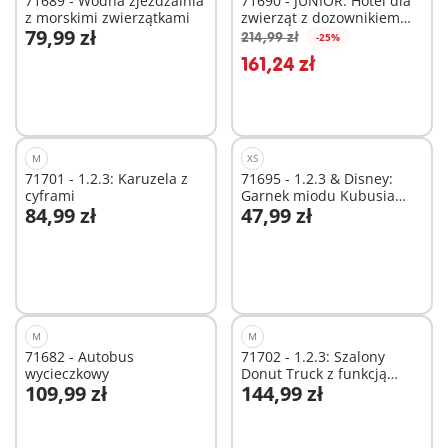
71689 - Wodna zjeżdżalnia
71690 - JUNIOR: Hotel dla
z morskimi zwierzątkami
zwierząt z dozownikiem
79,99 zł
pokarmu
214,99 zł
-25%
Dodaj do koszyka
Dodaj do koszyka
161,24 zł
M
XS
71701 - 1.2.3: Karuzela z
71695 - 1.2.3 & Disney:
cyframi
Garnek miodu Kubusia
84,99 zł
47,99 zł
Puchatka
Dodaj do koszyka
Dodaj do koszyka
M
M
71682 - Autobus
71702 - 1.2.3: Szalony
wycieczkowy
Donut Truck z funkcją
109,99 zł
144,99 zł
układania i sortowania
Dodaj do koszyka
Dodaj do koszyka