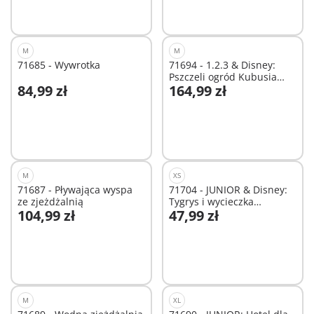
M
M
71685 - Wywrotka
71694 - 1.2.3 & Disney:
Pszczeli ogród Kubusia
84,99 zł
164,99 zł
Puchatka i Tygrysa
Dodaj do koszyka
Dodaj do koszyka
M
XS
71687 - Pływająca wyspa
71704 - JUNIOR & Disney:
ze zjeżdżalnią
Tygrys i wycieczka
104,99 zł
47,99 zł
pontonem
Dodaj do koszyka
Dodaj do koszyka
M
XL