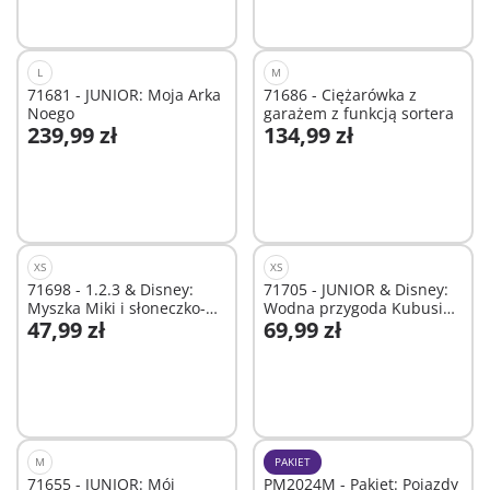
L
M
71681 - JUNIOR: Moja Arka
71686 - Ciężarówka z
Noego
garażem z funkcją sortera
239,99 zł
134,99 zł
Dodaj do koszyka
Dodaj do koszyka
XS
XS
71698 - 1.2.3 & Disney:
71705 - JUNIOR & Disney:
Myszka Miki i słoneczko-
Wodna przygoda Kubusia
47,99 zł
69,99 zł
grzechotka
Puchatka i Prosiaczka
Dodaj do koszyka
Dodaj do koszyka
M
PAKIET
71655 - JUNIOR: Mój
PM2024M - Pakiet: Pojazdy