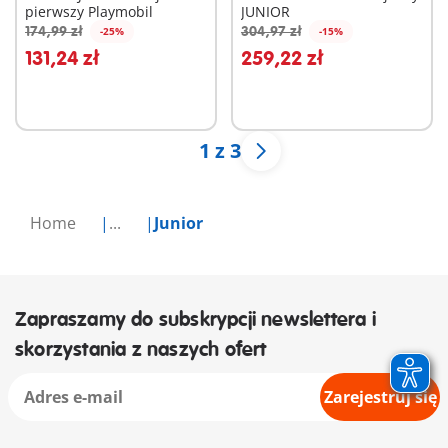
pierwszy Playmobil
JUNIOR
174,99 zł
304,97 zł
-25%
-15%
Dodaj do koszyka
Dodaj do koszyka
131,24 zł
259,22 zł
1 z 3
Home
...
Junior
Zapraszamy do subskrypcji newslettera i
skorzystania z naszych ofert
Zarejestruj się