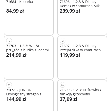
71684 - Koparka
71696 - 1.2.3 & Disney:
Domek w chmurach Miki i
84,99 zł
239,99 zł
Minnie
Dodaj do koszyka
Dodaj do koszyka
L
M
71703 - 1.2.3: Wieża
71697 - 1.2.3 & Disney:
przygód z budką z lodami
Przejażdżka w chmurach
214,99 zł
119,99 zł
Miki i Minnie
Dodaj do koszyka
Dodaj do koszyka
M
XS
71691 - JUNIOR:
71699 - 1.2.3: Huśtawka z
Ekologiczny stragan z
funkcją grzechotki
144,99 zł
37,99 zł
wózkiem widłowym
Dodaj do koszyka
Dodaj do koszyka