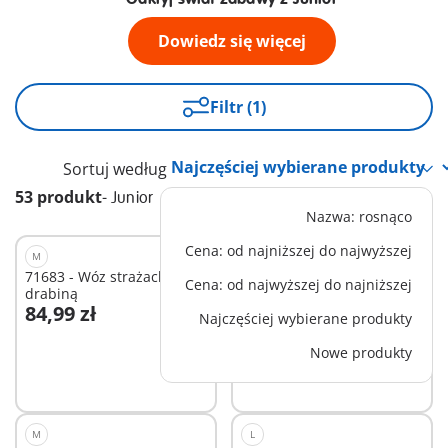
Dowiedz się więcej
Filtr (1)
Sortuj według
53 produkt
-
Junior
Nazwa: rosnąco
Cena: od najniższej do najwyższej
M
M
71683 - Wóz strażacki z
71692 - Bohaterowie dnia
Cena: od najwyższej do najniższej
drabiną
codziennego
84,99 zł
129,99 zł
Najczęściej wybierane produkty
Dodaj do koszyka
Dodaj do koszyka
Nowe produkty
M
L