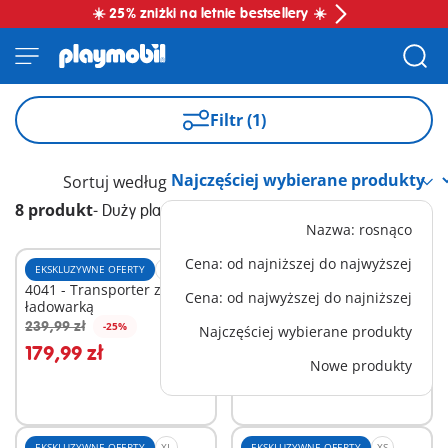
☀️ 25% zniżki na letnie bestsellery ☀️
Filtr (1)
Sortuj według
8 produkt
-
Duży plac budowy
Nazwa: rosnąco
Cena: od najniższej do najwyższej
EKSKLUZYWNE OFERTY
L
EKSKLUZYWNE OFERTY
XS
4041 - Transporter z mini
7280 - Znaki drogowe
Cena: od najwyższej do najniższej
ładowarką
61,99 zł
239,99 zł
-25%
Najczęściej wybierane produkty
Dodaj do koszyka
Dodaj do koszyka
179,99 zł
Nowe produkty
EKSKLUZYWNE OFERTY
XL
EKSKLUZYWNE OFERTY
XS