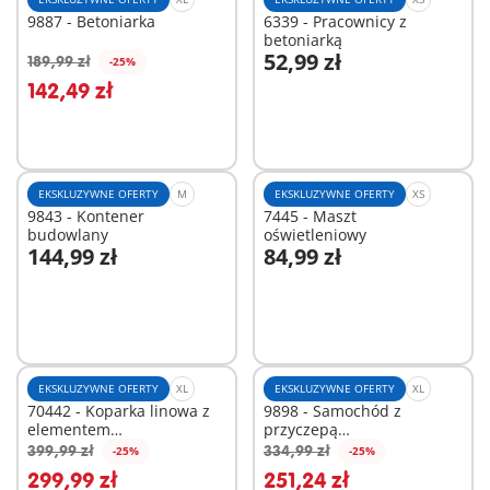
9887 - Betoniarka
6339 - Pracownicy z
betoniarką
52,99 zł
189,99 zł
-25%
Dodaj do koszyka
Dodaj do koszyka
142,49 zł
EKSKLUZYWNE OFERTY
M
EKSKLUZYWNE OFERTY
XS
9843 - Kontener
7445 - Maszt
budowlany
oświetleniowy
144,99 zł
84,99 zł
Dodaj do koszyka
Dodaj do koszyka
EKSKLUZYWNE OFERTY
XL
EKSKLUZYWNE OFERTY
XL
70442 - Koparka linowa z
9898 - Samochód z
elementem
przyczepą
konstrukcyjnym
niskopodwoziową
399,99 zł
334,99 zł
-25%
-25%
Dodaj do koszyka
Dodaj do koszyka
299,99 zł
251,24 zł