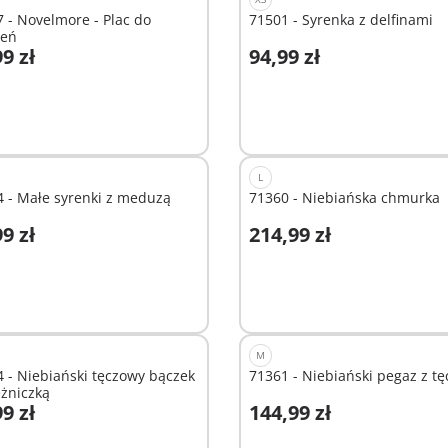
 - Novelmore - Plac do
71501 - Syrenka z delfinami
zeń
9 zł
94,99 zł
odaj do koszyka
Dodaj do koszyka
L
 - Małe syrenki z meduzą
71360 - Niebiańska chmurka
9 zł
214,99 zł
odaj do koszyka
Dodaj do koszyka
M
 - Niebiański tęczowy bączek
71361 - Niebiański pegaz z tę
ężniczką
9 zł
144,99 zł
odaj do koszyka
Dodaj do koszyka