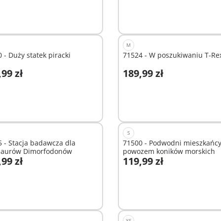
M
 - Duży statek piracki
71524 - W poszukiwaniu T-Re
,99 zł
189,99 zł
odaj do koszyka
Dodaj do koszyka
S
 - Stacja badawcza dla
71500 - Podwodni mieszkańcy
zaurów Dimorfodonów
powozem koników morskich
,99 zł
119,99 zł
odaj do koszyka
Dodaj do koszyka
XS