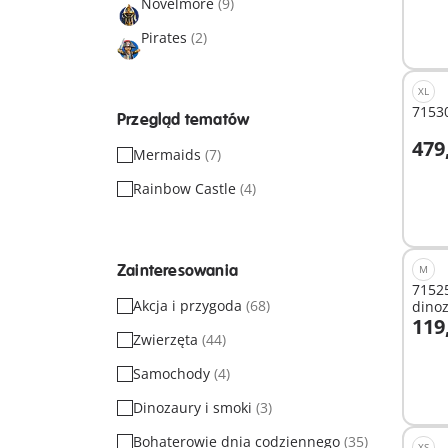
Novelmore
(9)
Pirates
(2)
XL
71530
Przegląd tematów
479
Mermaids
(7)
D
Rainbow Castle
(4)
Zainteresowania
M
71525
Akcja i przygoda
(68)
dino
119
Zwierzęta
(44)
D
Samochody
(4)
Dinozaury i smoki
(3)
Bohaterowie dnia codziennego
(35)
XS