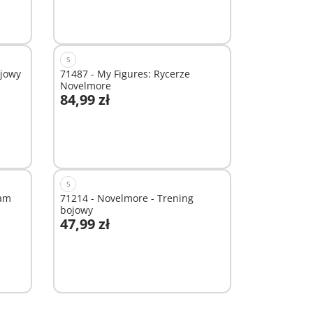
S
ojowy
71487 - My Figures: Rycerze
Novelmore
84,99 zł
Niedostępne
S
ham
71214 - Novelmore - Trening
bojowy
47,99 zł
Niedostępne