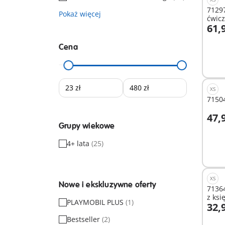
71297
Pokaż więcej
ćwic
61,9
D
Cena
XS
71504
47,9
D
Grupy wiekowe
4+ lata
(25)
XS
Nowe i ekskluzywne oferty
71364
z ksi
PLAYMOBIL PLUS
(1)
32,9
D
Bestseller
(2)