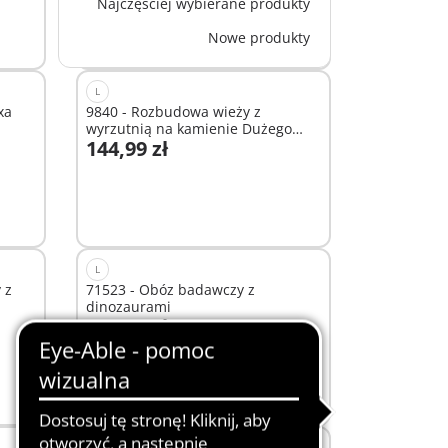
Najczęściej wybierane produkty
Nowe produkty
L
xa
9840 - Rozbudowa wieży z
wyrzutnią na kamienie Dużego
144,99 zł
zamku Novelmore
Dodaj do koszyka
L
 z
71523 - Obóz badawczy z
dinozaurami
284,99 zł
Dodaj do koszyka
M