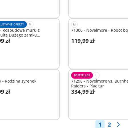
LUZYWNE OFERTY
M
M
 - Rozbudowa muru z
71300 - Novelmore - Robot b
pultą Dużego zamku
9 zł
119,99 zł
lmore
odaj do koszyka
Niedostępne
BESTSELLER
L
 - Rodzina syrenek
71298 - Novelmore vs. Burn
Raiders - Plac tur
9 zł
334,99 zł
ostępne
Niedostępne
1
2