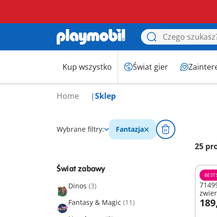
Kup wszystko
Świat gier
Zainter
Home
Sklep
Wybrane filtry:
Fantazja
25 pr
Świat zabawy
BEST
7149
Dinos
(3)
zwie
189
Fantasy & Magic
(11)
D