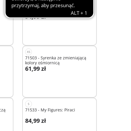
71362 - Niebiańskie piżama party
94,99 zł
Dodaj do koszyka
XS
71503 - Syrenka ze zmieniającą
kolory ośmiornicą
61,99 zł
Dodaj do koszyka
S
czą
71533 - My Figures: Piraci
84,99 zł
Dodaj do koszyka