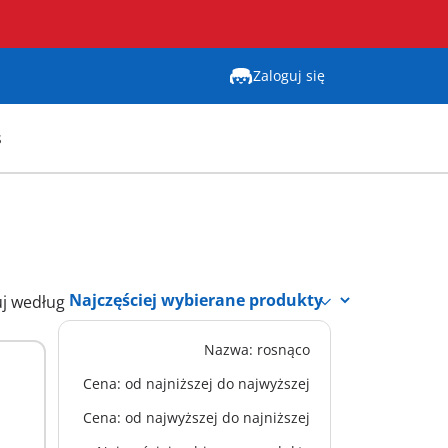
Zaloguj się
s
uj według
Nazwa: rosnąco
XS
70672 - Trzech Wojowników
Cena: od najniższej do najwyższej
Burnham
52,99 zł
Cena: od najwyższej do najniższej
Dodaj do koszyka