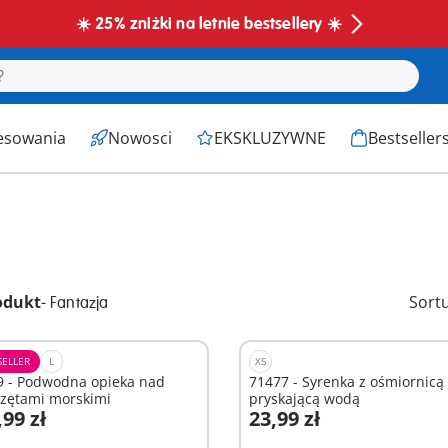
☀️ 25% zniżki na letnie bestsellery ☀️
esowania
Nowosci
EKSKLUZYWNE
Bestseller
odukt
-
Sort
Fantazja
SELLER
L
XS
9 - Podwodna opieka nad
71477 - Syrenka z ośmiornicą
rzętami morskimi
pryskającą wodą
,99 zł
23,99 zł
odaj do koszyka
Dodaj do koszyka