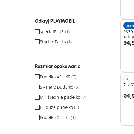
Odkryj PLAYMOBIL
EKSK
specialPLUS
(1)
9839
kata
94,9
Starter Packs
(1)
Nove
D
Rozmiar opakowania
Pudełko XS - XS
(7)
M
71469
S - małe pudełko
(5)
94,9
M - średnie pudełko
(7)
L - duże pudełko
(5)
Nied
Pudełko XL - XL
(1)