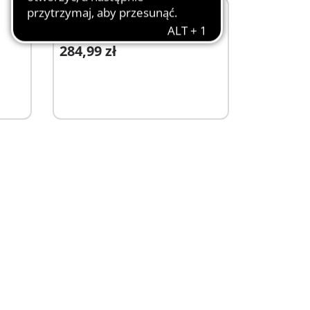
EKSKLUZYWNE OFERTY
XL
70631 - PLAYMOBIL XXL Pirat Rico
284,99 zł
Dodaj do koszyka