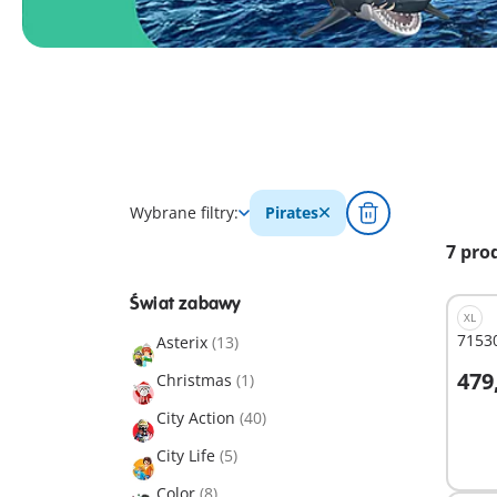
Wybrane filtry:
Pirates
7 pro
Świat zabawy
XL
71530
Asterix
(13)
479
Christmas
(1)
D
City Action
(40)
City Life
(5)
Color
(8)