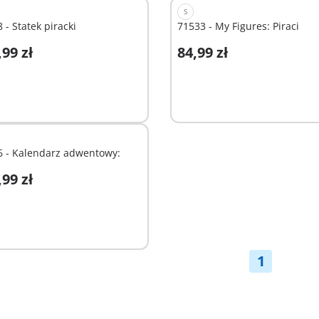
S
 - Statek piracki
71533 - My Figures: Piraci
,99 zł
84,99 zł
odaj do koszyka
Dodaj do koszyka
6 - Kalendarz adwentowy:
i
,99 zł
odaj do koszyka
1