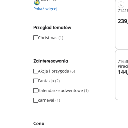
L
Pokaż więcej
71418
239
D
Przegląd tematów
Christmas
(1)
Zainteresowania
7163
Pirac
144
Akcja i przygoda
(6)
D
Fantazja
(2)
Kalendarze adwentowe
(1)
carneval
(1)
Cena