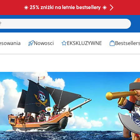
☀️ 25% zniżki na letnie bestsellery ☀️
esowania
Nowosci
EKSKLUZYWNE
Bestseller