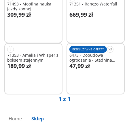
71493 - Mobilna nauka
71351 - Ranczo Waterfall
jazdy konnej
309,99 zł
669,99 zł
Niedostępne
Niedostępne
L
EKSKLUZYWNE OFERTY
XS
71353 - Amelia i Whisper z
6473 - Dobudowa
boksem stajennym
ogrodzenia - Stadnina
189,99 zł
47,99 zł
kucyków
Niedostępne
Niedostępne
1 z 1
Home
Sklep