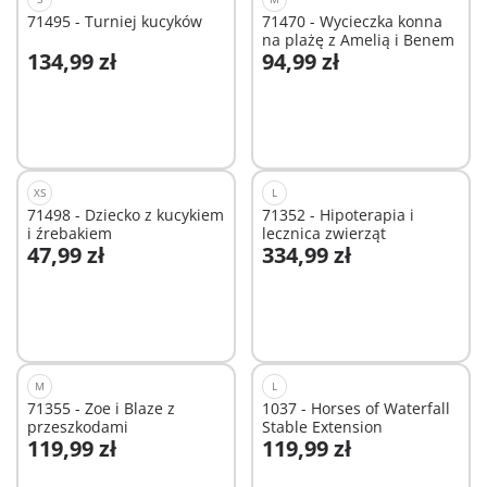
71495 - Turniej kucyków
71470 - Wycieczka konna
na plażę z Amelią i Benem
134,99 zł
94,99 zł
Dodaj do koszyka
Dodaj do koszyka
XS
L
71498 - Dziecko z kucykiem
71352 - Hipoterapia i
i źrebakiem
lecznica zwierząt
47,99 zł
334,99 zł
Dodaj do koszyka
Dodaj do koszyka
M
L
71355 - Zoe i Blaze z
1037 - Horses of Waterfall
przeszkodami
Stable Extension
119,99 zł
119,99 zł
Dodaj do koszyka
Dodaj do koszyka