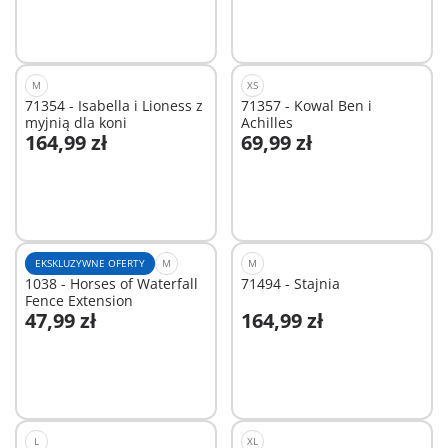
M
XS
71354 - Isabella i Lioness z
71357 - Kowal Ben i
myjnią dla koni
Achilles
164,99 zł
69,99 zł
Dodaj do koszyka
Dodaj do koszyka
EKSKLUZYWNE OFERTY
M
M
1038 - Horses of Waterfall
71494 - Stajnia
Fence Extension
47,99 zł
164,99 zł
Dodaj do koszyka
Niedostępne
L
XL