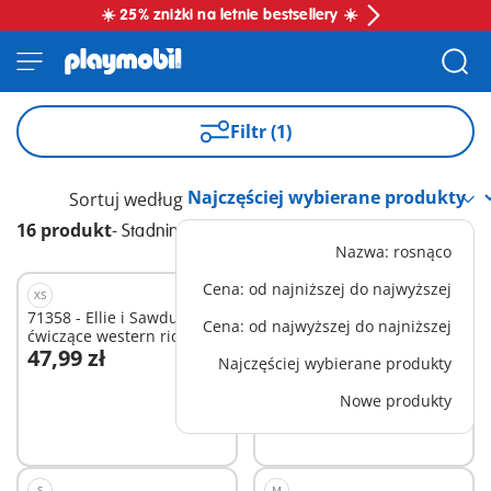
☀️ 25% zniżki na letnie bestsellery ☀️
Filtr (1)
Sortuj według
16 produkt
-
Stadnina koni
Nazwa: rosnąco
Cena: od najniższej do najwyższej
XS
XS
71358 - Ellie i Sawdust
71496 - Powóz kucyków
Cena: od najwyższej do najniższej
ćwiczące western riding
47,99 zł
69,99 zł
Najczęściej wybierane produkty
Dodaj do koszyka
Dodaj do koszyka
Nowe produkty
S
M