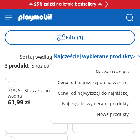
☀️ 25% zniżki na letnie bestsellery ☀️
Filtr (1)
Sortuj według
3 produkt
-
Straż pożarna
Nazwa: rosnąco
Cena: od najniższej do najwyższej
S
M
71826 - Strażak z pompą
71824 - Wóz strażacki
Cena: od najwyższej do najniższej
wodną
61,99 zł
164,99 zł
Najczęściej wybierane produkty
Dodaj do koszyka
Dodaj do koszyka
Nowe produkty
S