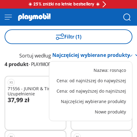
☀️ 25% zniżki na letnie bestsellery ☀️
Filtr (1)
Sortuj według
4 produkt
-
PLAYMOBIL JUNIOR & Tinti
Nazwa: rosnąco
Cena: od najniższej do najwyższej
XS
M
71556 - JUNIOR & Tinti:
71438 - JUNIOR & Tinti:
Cena: od najwyższej do najniższej
Uzupełnienie
Kolorowa ośmiornica
37,99 zł
164,99 zł
Najczęściej wybierane produkty
Dodaj do koszyka
Dodaj do koszyka
Nowe produkty
M
M