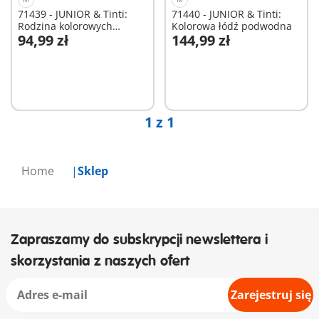
71439 - JUNIOR & Tinti:
71440 - JUNIOR & Tinti:
Rodzina kolorowych
Kolorowa łódź podwodna
94,99 zł
144,99 zł
meduz
Dodaj do koszyka
Dodaj do koszyka
1 z 1
Home
Sklep
Zapraszamy do subskrypcji newslettera i
skorzystania z naszych ofert
Zarejestruj się