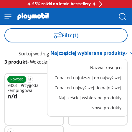
☀️ 25% zniżki na letnie bestsellery ☀️
Filtr (1)
Sortuj według
3 produkt
-
Wakacje na placu kempingowym
Nazwa: rosnąco
Cena: od najniższej do najwyższej
NOWOŚĆ
M
M
9323 - Przygoda
71425 - Biwak pod
Cena: od najwyższej do najniższej
kempingowa
namiotem
n/d
119,99 zł
Najczęściej wybierane produkty
Dodaj do koszyka
Nowe produkty
Niedostępne
L