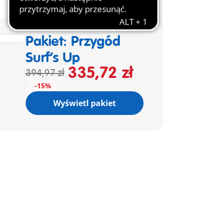
Pakiet: Przygód
Surf’s Up
335,72 zł
394,97 zł
-15%
Wyświetl pakiet