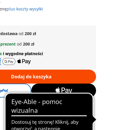
ł
cenę
plus koszty wysyłki
dostawa
od
200 zł
prezent
od
200 zł
ne
i wygodne płatności
Dodaj do koszyka