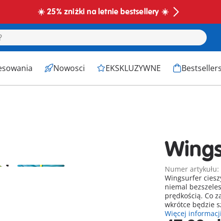
☀️ 25% zniżki na letnie bestsellery ☀️
esowania
Nowosci
EKSKLUZYWNE
Bestseller
Wings
Numer artykułu:
Wingsurfer ciesz
niemal bezszeles
prędkością. Co z
wkrótce będzie 
Więcej informacj