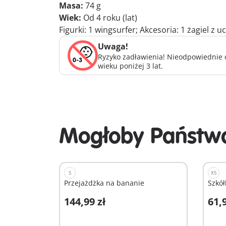
Masa:
74 g
Wiek:
Od 4 roku (lat)
Figurki: 1 wingsurfer; Akcesoria: 1 żagiel z
Uwaga!
Ryzyko zadławienia! Nieodpowiednie d
wieku poniżej 3 lat.
Mogłoby Państwa
S
XS
Przejażdżka na bananie
Szkół
144,99 zł
61,9
Dodaj do koszyka
D