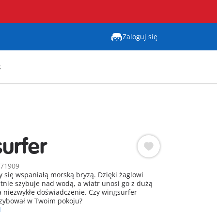
Zaloguj się
s
urfer
 71909
y się wspaniałą morską bryzą. Dzięki żaglowi
tnie szybuje nad wodą, a wiatr unosi go z dużą
a niezwykłe doświadczenie. Czy wingsurfer
szybował w Twoim pokoju?
i