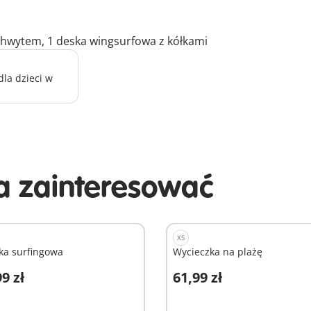
 uchwytem, 1 deska wingsurfowa z kółkami
la dzieci w
 zainteresować
XS
ka surfingowa
Wycieczka na plażę
9 zł
61,99 zł
odaj do koszyka
Dodaj do koszyka