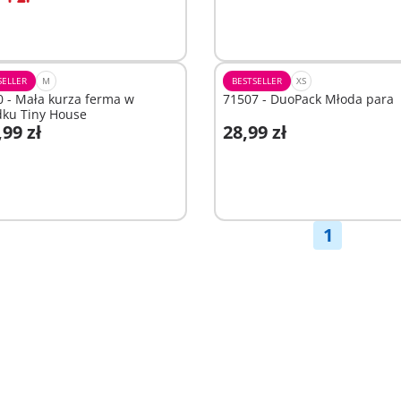
SELLER
M
BESTSELLER
XS
 - Mała kurza ferma w
71507 - DuoPack Młoda para
dku Tiny House
,99 zł
28,99 zł
odaj do koszyka
Dodaj do koszyka
1