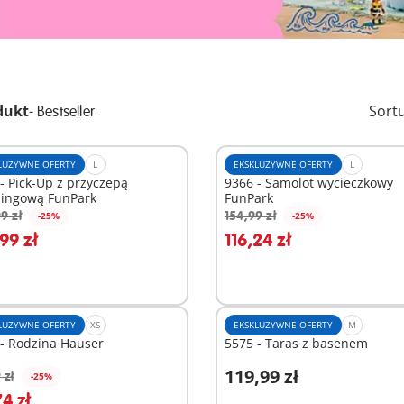
dukt
-
Sort
Bestseller
LUZYWNE OFERTY
L
EKSKLUZYWNE OFERTY
L
- Pick-Up z przyczepą
9366 - Samolot wycieczkowy
ingową FunPark
FunPark
9 zł
154,99 zł
-25%
-25%
odaj do koszyka
Dodaj do koszyka
99 zł
116,24 zł
LUZYWNE OFERTY
XS
EKSKLUZYWNE OFERTY
M
- Rodzina Hauser
5575 - Taras z basenem
119,99 zł
 zł
-25%
odaj do koszyka
Dodaj do koszyka
4 zł