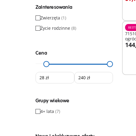
Zainteresowania
Zwierzęta
(1)
Życie rodzinne
(8)
BEST
71510
ogró
144
D
Cena
Grupy wiekowe
4+ lata
(7)