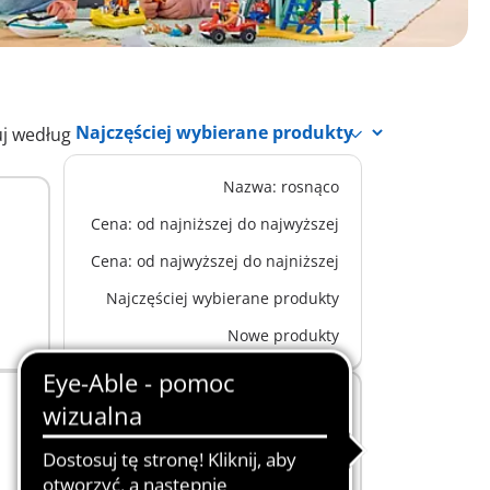
uj według
Nazwa: rosnąco
EKSKLUZYWNE OFERTY
L
9117 - Autobus szkolny FunPark
Cena: od najniższej do najwyższej
Cena: od najwyższej do najniższej
189,99 zł
-25%
Dodaj do koszyka
142,49 zł
Najczęściej wybierane produkty
Nowe produkty
BESTSELLER
L
70983 - Autobus szkolny
189,99 zł
-25%
Dodaj do koszyka
142,49 zł