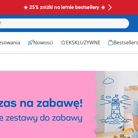
☀️ 25% zniżki na letnie bestsellery ☀️
esowania
Nowosci
EKSKLUZYWNE
Bestseller