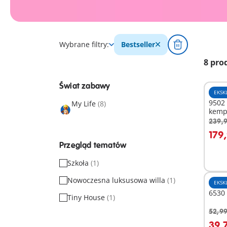
Wybrane filtry:
Bestseller
8 pro
Świat zabawy
EKSK
9502 
My Life
(8)
kemp
239,9
D
179,
Przegląd tematów
Szkoła
(1)
Nowoczesna luksusowa willa
(1)
EKSK
6530 
Tiny House
(1)
52,99
D
39,7