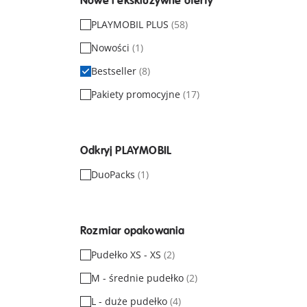
Nowe i ekskluzywne oferty
PLAYMOBIL PLUS
(58)
Nowości
(1)
Bestseller
(8)
Pakiety promocyjne
(17)
Odkryj PLAYMOBIL
DuoPacks
(1)
Rozmiar opakowania
Pudełko XS - XS
(2)
M - średnie pudełko
(2)
L - duże pudełko
(4)