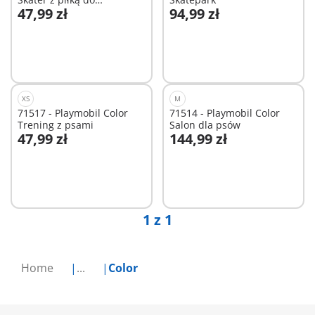
47,99 zł
94,99 zł
koszykówki
Dodaj do koszyka
Dodaj do koszyka
XS
M
71517 - Playmobil Color
71514 - Playmobil Color
Trening z psami
Salon dla psów
47,99 zł
144,99 zł
Dodaj do koszyka
Dodaj do koszyka
1 z 1
Home
...
Color