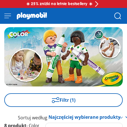
☀️ 25% zniżki na letnie bestsellery ☀️
Filtr (1)
Sortuj według
8 produkt
-
Color