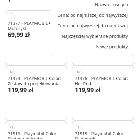
Nazwa: rosnąco
Cena: od najniższej do najwyższej
S
XS
71377 - PLAYMOBIL Color:
71374 - PLAYMOBIL Color:
Cena: od najwyższej do najniższej
Motocykl
Modna sukienka
69,99 zł
61,99 zł
Najczęściej wybierane produkty
Dodaj do koszyka
Dodaj do koszyka
Nowe produkty
M
M
71373 - PLAYMOBIL Color:
71376 - PLAYMOBIL Color:
Zestaw do projektowania
Hot Rod
119,99 zł
119,99 zł
Dodaj do koszyka
Dodaj do koszyka
XS
S
71516 - Playmobil Color
71515 - Playmobil Color
Skater z piłką do
Skatepark