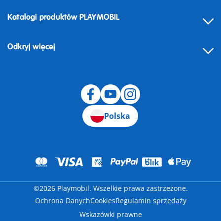
Katalogi produktów PLAYMOBIL
Odkryj więcej
Odstąpienie od umowy
Polska
©2026 Playmobil. Wszelkie prawa zastrzeżone.
Ochrona Danych
Cookies
Regulamin sprzedaży
Wskazówki prawne