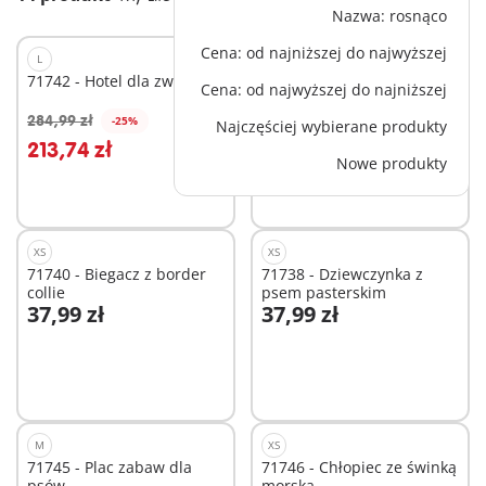
Nazwa: rosnąco
Cena: od najniższej do najwyższej
L
XS
71742 - Hotel dla zwierząt
71739 - Skaterka z
Cena: od najwyższej do najniższej
retriverem
37,99 zł
284,99 zł
-25%
Najczęściej wybierane produkty
Dodaj do koszyka
Dodaj do koszyka
213,74 zł
Nowe produkty
XS
XS
71740 - Biegacz z border
71738 - Dziewczynka z
collie
psem pasterskim
37,99 zł
37,99 zł
Dodaj do koszyka
Dodaj do koszyka
M
XS
71745 - Plac zabaw dla
71746 - Chłopiec ze świnką
psów
morską