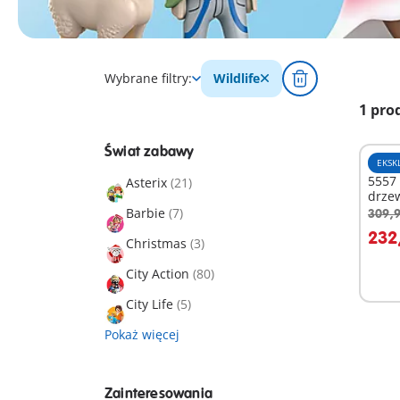
Wybrane filtry:
Wildlife
1 pro
Świat zabawy
EKSK
5557
Asterix
(21)
drze
Barbie
(7)
309,9
D
232,
Christmas
(3)
City Action
(80)
City Life
(5)
Pokaż więcej
Zainteresowania