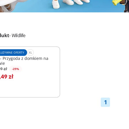
dukt
-
Wildlife
LUZYWNE OFERTY
XL
 - Przygoda z domkiem na
wie
9 zł
-25%
odaj do koszyka
49 zł
1