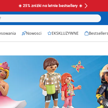
☀️ 25% zniżki na letnie bestsellery ☀️
esowania
Nowosci
EKSKLUZYWNE
Bestseller