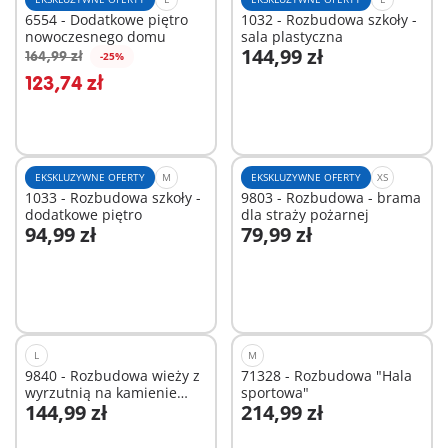
6554 - Dodatkowe piętro
1032 - Rozbudowa szkoły -
nowoczesnego domu
sala plastyczna
144,99 zł
164,99 zł
-25%
Dodaj do koszyka
Dodaj do koszyka
123,74 zł
EKSKLUZYWNE OFERTY
M
EKSKLUZYWNE OFERTY
XS
1033 - Rozbudowa szkoły -
9803 - Rozbudowa - brama
dodatkowe piętro
dla straży pożarnej
94,99 zł
79,99 zł
Dodaj do koszyka
Dodaj do koszyka
L
M
9840 - Rozbudowa wieży z
71328 - Rozbudowa "Hala
wyrzutnią na kamienie
sportowa"
144,99 zł
214,99 zł
Dużego zamku Novelmore
Dodaj do koszyka
Dodaj do koszyka