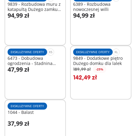
9839 - Rozbudowa muru z
6389 - Rozbudowa
katapultą Dużego zamku
nowoczesnej willi
94,99 zł
94,99 zł
Novelmore
Dodaj do koszyka
Dodaj do koszyka
EKSKLUZYWNE OFERTY
XS
EKSKLUZYWNE OFERTY
XL
6473 - Dobudowa
9849 - Dodatkowe piętro
ogrodzenia - Stadnina
Dużego domku dla lalek
47,99 zł
kucyków
189,99 zł
-25%
Dodaj do koszyka
142,49 zł
Niedostępne
EKSKLUZYWNE OFERTY
1044 - Balast
37,99 zł
Dodaj do koszyka