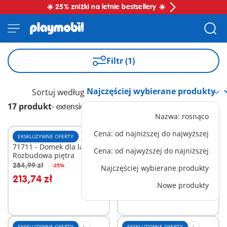
☀️ 25% zniżki na letnie bestsellery ☀️
Filtr (1)
Sortuj według
17 produkt
-
extension
Nazwa: rosnąco
Cena: od najniższej do najwyższej
EKSKLUZYWNE OFERTY
XL
EKSKLUZYWNE OFERTY
M
71711 - Domek dla lalek -
1042 - Domek dla lalek -
Cena: od najwyższej do najniższej
Rozbudowa piętra
Rozbudowa ogrodzenia
144,99 zł
284,99 zł
-25%
Najczęściej wybierane produkty
Dodaj do koszyka
Dodaj do koszyka
213,74 zł
Nowe produkty
EKSKLUZYWNE OFERTY
L
EKSKLUZYWNE OFERTY
L